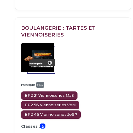
BOULANGERIE : TARTES ET
VIENNOISERIES
Prérequis:
606
BP2 21 Viennoiseries MaS
BP2 56 Viennoiseries VeM
BP2 46 Viennoiseries JeS ?
Classes :
5