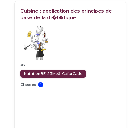
Cuisine : application des principes de
base de la di�t�tique
359
NutritionBE_33MeS_CeforCade
Classes :
1