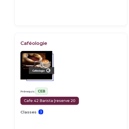
Caféologie
CEB
Prérequis:
Cafe 42 Barista (reserve 20
Classes :
1