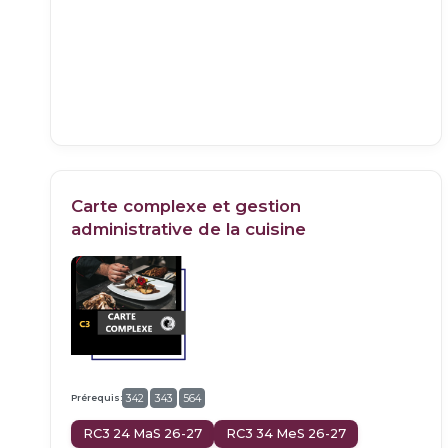
Carte complexe et gestion
administrative de la cuisine
Prérequis:
342
343
564
RC3 24 MaS 26-27
RC3 34 MeS 26-27