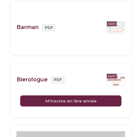
zoom
Barman
PDF
zoom
Bierologue
PDF
M'inscrire en 1ère année