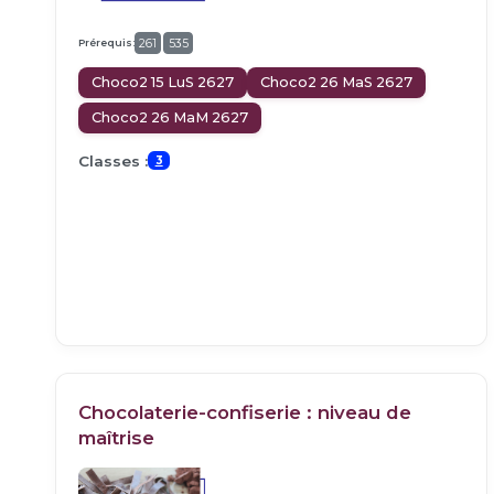
Prérequis:
261
535
Choco2 15 LuS 2627
Choco2 26 MaS 2627
Choco2 26 MaM 2627
Classes :
3
Chocolaterie-confiserie : niveau de
maîtrise