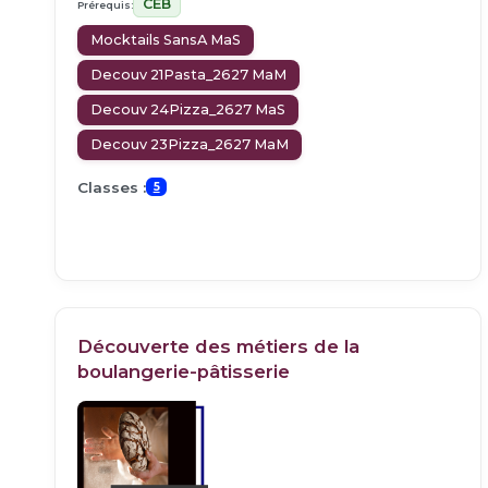
CEB
Prérequis:
Mocktails SansA MaS
Decouv 21Pasta_2627 MaM
Decouv 24Pizza_2627 MaS
Decouv 23Pizza_2627 MaM
Classes :
5
Découverte des métiers de la
boulangerie-pâtisserie