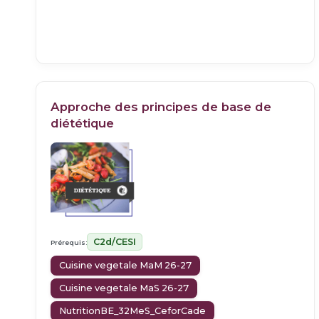
Approche des principes de base de
diététique
C2d/CESI
Prérequis:
Cuisine vegetale MaM 26-27
Cuisine vegetale MaS 26-27
NutritionBE_32MeS_CeforCade