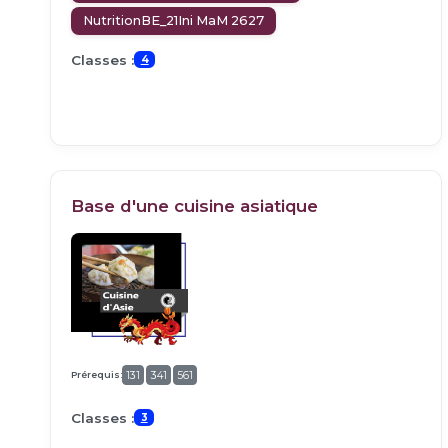
NutritionBE_21Ini MaM 2627
Classes :
4
Base d'une cuisine asiatique
Prérequis:
131
341
561
Classes :
3