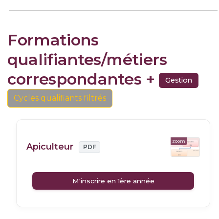
Formations
qualifiantes/métiers
correspondantes +
Gestion
Cycles qualifiants filtrés
zoom
Apiculteur
PDF
M'inscrire en 1ère année