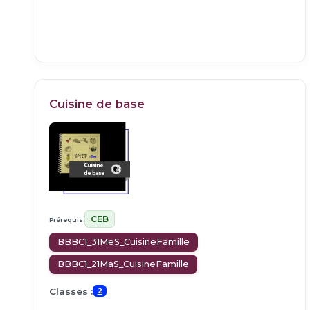
Cuisine de base
CEB
Prérequis:
BBBC1_31MeS_CuisineFamille
BBBC1_21MaS_CuisineFamille
Classes :
2