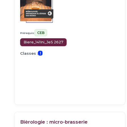
CEB
Prérequis:
Biere_141Ini_JeS 2627
Classes :
1
Bièrologie : micro-brasserie