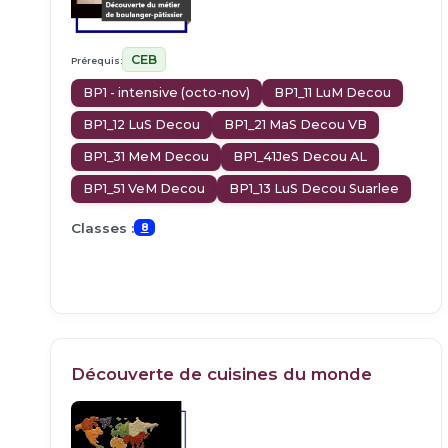
CEB
Prérequis:
BP1 - intensive (octo-nov)
BP1_11 LuM Decou
BP1_12 LuS Decou
BP1_21 MaS Decou VB
BP1_31 MeM Decou
BP1_41JeS Decou AL
BP1_51 VeM Decou
BP1_13 LuS Decou Suarlee
Classes :
8
Découverte de cuisines du monde