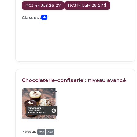
RC3 44 JeS 26-27
RC3 14 LuM 26-27 $
Classes :
4
Chocolaterie-confiserie : niveau avancé
Prérequis:
262
536