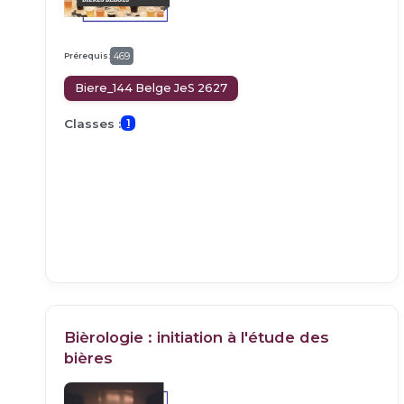
Prérequis:
469
Biere_144 Belge JeS 2627
Classes :
1
Bièrologie : initiation à l'étude des
bières