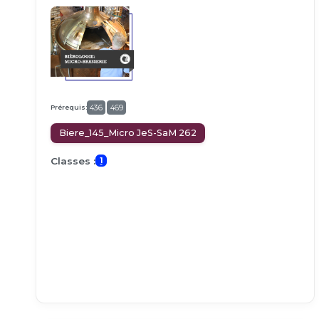
Prérequis:
436
469
Biere_145_Micro JeS-SaM 262
Classes :
1