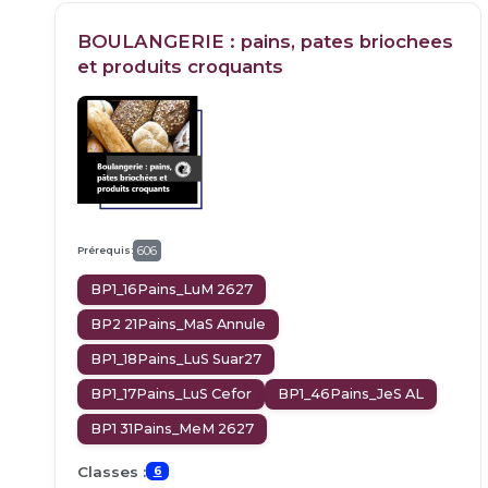
BOULANGERIE : pains, pates briochees
et produits croquants
Prérequis:
606
BP1_16Pains_LuM 2627
BP2 21Pains_MaS Annule
BP1_18Pains_LuS Suar27
BP1_17Pains_LuS Cefor
BP1_46Pains_JeS AL
BP1 31Pains_MeM 2627
Classes :
6