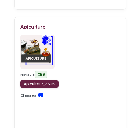
Apiculture
CEB
Prérequis:
Apiculteur_2 VeS
Classes :
1