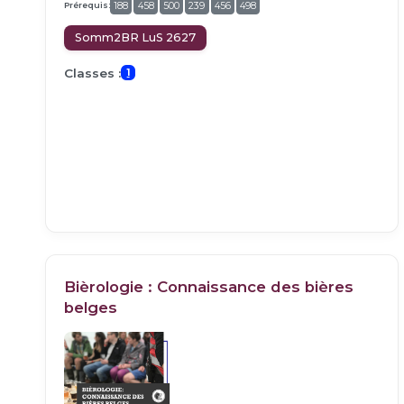
Prérequis:
188
458
500
239
456
498
Somm2BR LuS 2627
Classes :
1
Bièrologie : Connaissance des bières
belges