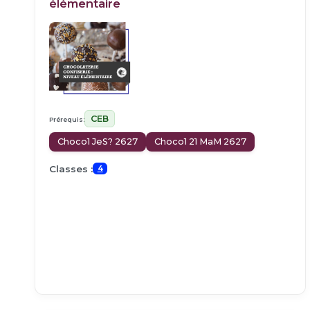
élémentaire
CEB
Prérequis:
Choco1 JeS? 2627
Choco1 21 MaM 2627
Classes :
4