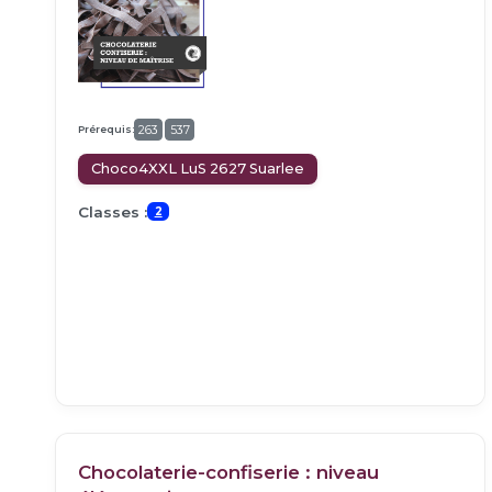
Prérequis:
263
537
Choco4XXL LuS 2627 Suarlee
Classes :
2
Chocolaterie-confiserie : niveau