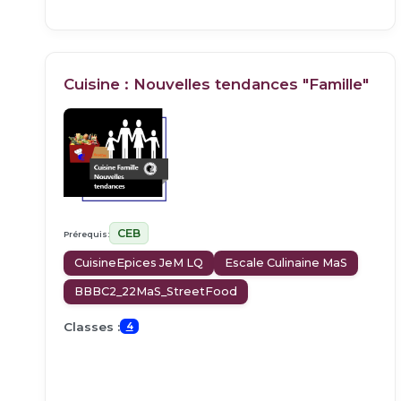
Cuisine : Nouvelles tendances "Famille"
CEB
Prérequis:
CuisineEpices JeM LQ
Escale Culinaine MaS
BBBC2_22MaS_StreetFood
Classes :
4