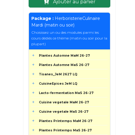
Ajouter au panier
Package :
HerboristerieCulinaire
Mardi (matin ou soir)
Choisissez un ou des modules parmi les
cours dédiés ce thème (matin ou soir pour la
plupart)
Plantes Automne MaM 26-27
Plantes Automne MaS 26-27
Tisanes_JeM 2627 LQ
CuisineEpices JeM LQ
Lacto-fermentation MaS 26-27
Cuisine vegetale MaM 26-27
Cuisine vegetale MaS 26-27
Plantes Printemps MaM 26-27
Plantes Printemps MaS 26-27