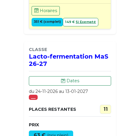
Horaires
351 € (complet)
149 €
Si Exempté
CLASSE
Lacto-fermentation MaS
26-27
Dates
du 24-11-2026 au 13-01-2027
___
11
PLACES RESTANTES
PRIX
63 €
(prix plein)