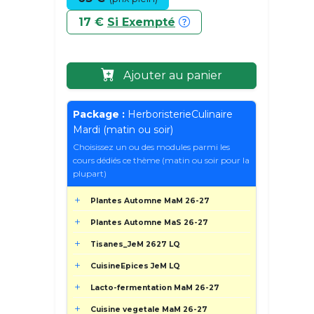
17 €
Si Exempté
Ajouter au panier
Package :
HerboristerieCulinaire
Mardi (matin ou soir)
Choisissez un ou des modules parmi les
cours dédiés ce thème (matin ou soir pour la
plupart)
Plantes Automne MaM 26-27
Plantes Automne MaS 26-27
Tisanes_JeM 2627 LQ
CuisineEpices JeM LQ
Lacto-fermentation MaM 26-27
Cuisine vegetale MaM 26-27