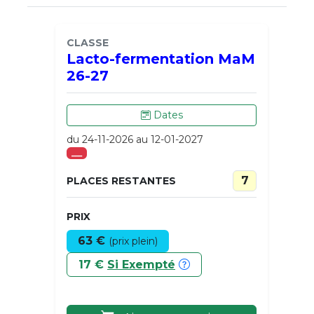
CLASSE
Lacto-fermentation MaM
26-27
Dates
du 24-11-2026 au 12-01-2027
___
7
PLACES RESTANTES
PRIX
63 €
(prix plein)
17 €
Si Exempté