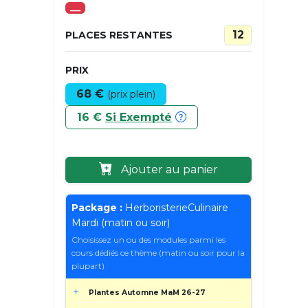
___
12
PLACES RESTANTES
PRIX
68 €
(prix plein)
16 €
Si Exempté
Ajouter au panier
Package :
HerboristerieCulinaire
Mardi (matin ou soir)
Choisissez un ou des modules parmi les
cours dédiés ce thème (matin ou soir pour la
plupart)
Plantes Automne MaM 26-27