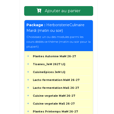
Ajouter au panier
Package :
HerboristerieCulinaire
Mardi (matin ou soir)
Choisissez un ou des modules parmi les
cours dédiés ce thème (matin ou soir pour la
plupart)
Plantes Automne MaM 26-27
Tisanes_JeM 2627 LQ
CuisineEpices JeM LQ
Lacto-fermentation MaM 26-27
Lacto-fermentation MaS 26-27
Cuisine vegetale MaM 26-27
Cuisine vegetale MaS 26-27
Plantes Printemps MaM 26-27