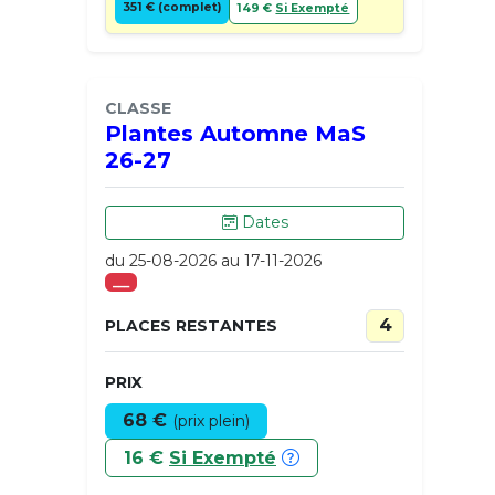
351 € (complet)
149 €
Si Exempté
CLASSE
Plantes Automne MaS
26-27
Dates
du 25-08-2026 au 17-11-2026
___
4
PLACES RESTANTES
PRIX
68 €
(prix plein)
16 €
Si Exempté