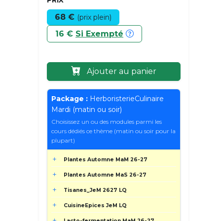
68 €
(prix plein)
16 €
Si Exempté
Ajouter au panier
Package :
HerboristerieCulinaire
Mardi (matin ou soir)
Choisissez un ou des modules parmi les
cours dédiés ce thème (matin ou soir pour la
plupart)
Plantes Automne MaM 26-27
Plantes Automne MaS 26-27
Tisanes_JeM 2627 LQ
CuisineEpices JeM LQ
Lacto-fermentation MaM 26-27