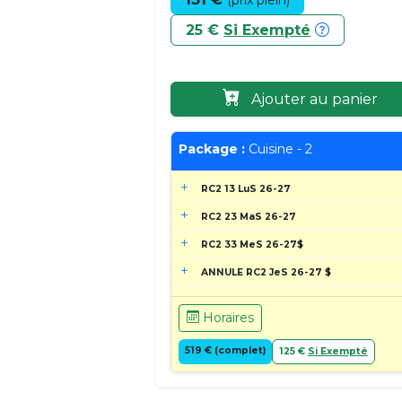
(prix plein)
25 €
Si Exempté
Ajouter au panier
Package :
Cuisine - 2
RC2 13 LuS 26-27
RC2 23 MaS 26-27
RC2 33 MeS 26-27$
ANNULE RC2 JeS 26-27 $
Horaires
519 € (complet)
125 €
Si Exempté