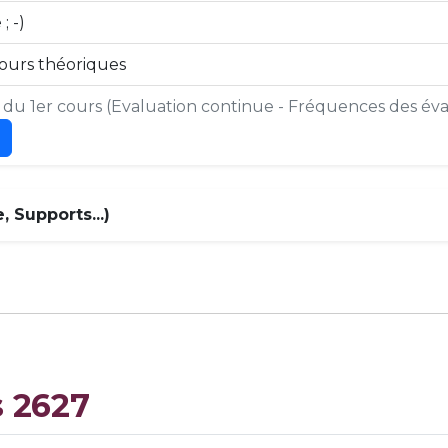
; -)
ours théoriques
s du 1er cours (Evaluation continue - Fréquences des éval
 Supports...)
s 2627