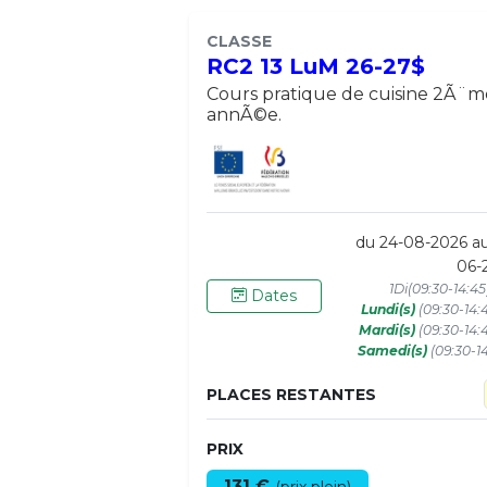
CLASSE
RC2 13 LuM 26-27$
Cours pratique de cuisine 2Ã¨m
annÃ©e.
du 24-08-2026 a
06-
1Di(09:30-14:4
Dates
Lundi(s)
(09:30-14:
Mardi(s)
(09:30-14:
Samedi(s)
(09:30-1
PLACES RESTANTES
PRIX
131 €