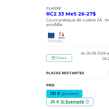
CLASSE
RC2 33 MeS 26-27$
Cours pratique de cuisine 2Ã¨m
annÃ©e.
du 26-08-2026 a
Dates
06-
PLACES RESTANTES
PRIX
131 €
(prix plein)
25 €
Si Exempté