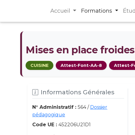
Accueil
Formations
Étu
Mises en place froide
CUISINE
Attest-Font-AA-8
Attest-F
Informations Générales
N° Administratif :
564 /
Dossier
pédagogique
Code UE :
452206U21D1