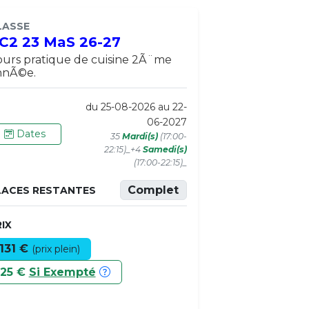
LASSE
C2 23 MaS 26-27
urs pratique de cuisine 2Ã¨me
nnÃ©e.
du 25-08-2026 au 22-
06-2027
Dates
35
Mardi(s)
(17:00-
22:15)_+4
Samedi(s)
(17:00-22:15)_
Complet
LACES RESTANTES
IX
131 €
(prix plein)
25 €
Si Exempté