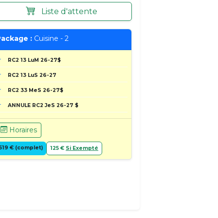
Liste d'attente
ackage :
Cuisine - 2
RC2 13 LuM 26-27$
RC2 13 LuS 26-27
RC2 33 MeS 26-27$
ANNULE RC2 JeS 26-27 $
Horaires
519 € (complet)
125 €
Si Exempté