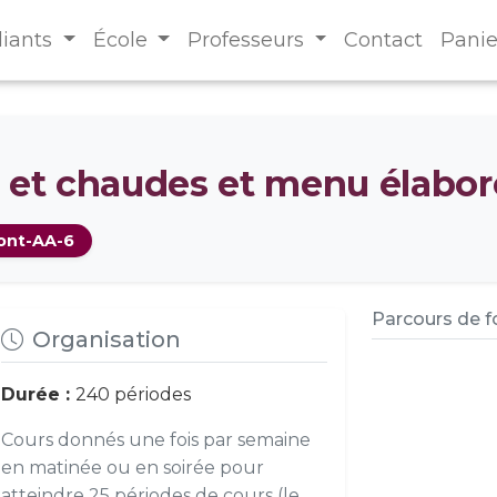
diants
École
Professeurs
Contact
Panie
s et chaudes et menu élabor
ont-AA-6
Parcours de 
Organisation
Durée :
240 périodes
Cours donnés une fois par semaine
en matinée ou en soirée pour
atteindre 25 périodes de cours (le