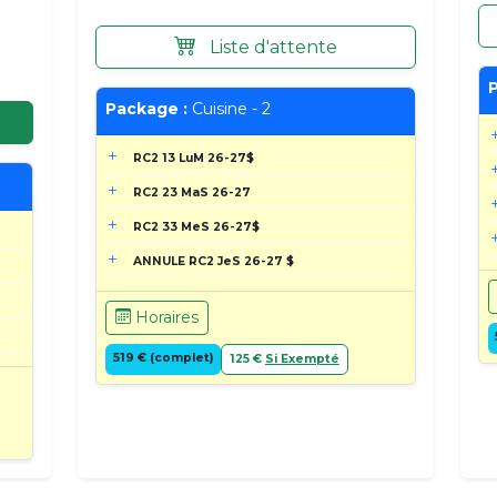
Liste d'attente
P
Package :
Cuisine - 2
RC2 13 LuM 26-27$
RC2 23 MaS 26-27
RC2 33 MeS 26-27$
ANNULE RC2 JeS 26-27 $
Horaires
519 € (complet)
125 €
Si Exempté