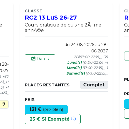
CLASSE
C
RC2 13 LuS 26-27
R
e
Cours pratique de cuisine 2Ã¨me
Co
annÃ©e.
a
du 24-08-2026 au 28-
06-2027
2Di(17:00-22:15)_+35
Dates
Lundi(s)
(17:00-22:15)_+1
u 28-
Mardi(s)
(17:00-22:15)_+1
2027
Samedi(s)
(17:00-22:15)_
5)_+35
P
45)_+1
Complet
PLACES RESTANTES
45)_+1
4:45)_
PR
PRIX
7
131 €
(prix plein)
25 €
Si Exempté