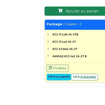
Ajouter au panier
Package :
Cuisine - 2
RC2 13 LuM 26-27$
RC2 13 LuS 26-27
RC2 23 MaS 26-27
ANNULE RC2 JeS 26-27 $
Horaires
519 € (complet)
125 €
Si Exempté