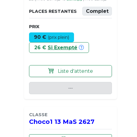
Complet
PLACES RESTANTES
PRIX
90 €
(prix plein)
26 €
Si Exempté
Liste d'attente
---
CLASSE
Choco1 13 MaS 2627