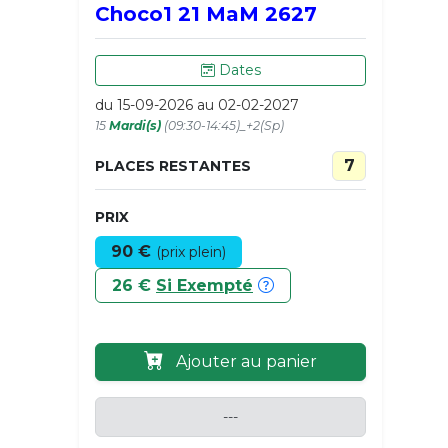
Choco1 21 MaM 2627
Dates
du 15-09-2026 au 02-02-2027
15
Mardi(s)
(09:30-14:45)_+2(Sp)
7
PLACES RESTANTES
PRIX
90 €
(prix plein)
26 €
Si Exempté
Ajouter au panier
---