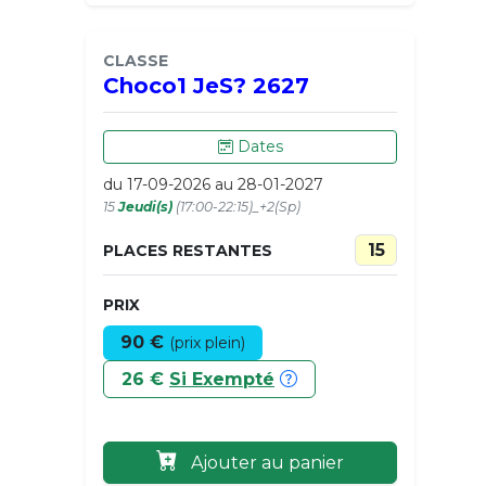
CLASSE
Choco1 JeS? 2627
Dates
du 17-09-2026 au 28-01-2027
15
Jeudi(s)
(17:00-22:15)_+2(Sp)
15
PLACES RESTANTES
PRIX
90 €
(prix plein)
26 €
Si Exempté
Ajouter au panier