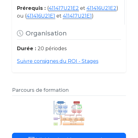
Prérequis :
(
411417U21E2
et
411416U21E2
)
ou (
411416U21E1
et
411417U21E1
)
Organisation
Durée :
20 périodes
Suivre consignes du ROI - Stages
Parcours de formation