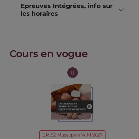
Epreuves Intégrées, info sur
les horaires
Cours en vogue
BP_27 Tarterie MaM 2627
Tartes et garnitures
BP_52 Massepain VeM 2627