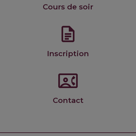
Cours de soir
Inscription
BBBC1_21MaS_CuisineFamille
Barbecues, Batchcooking, Brunch, Croquettes
Contact
RC1D 1245 Commis 4jours$
Découverte de la cuisine.