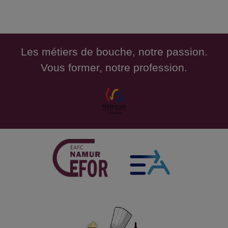
Les métiers de bouche, notre passion.
Vous former, notre profession.
Mocktails SansA MaS
R�alisation de cocktail sans alcool
NutritionBE_21Ini MaM 2627