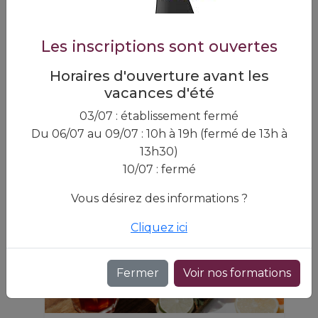
Fromager
Devenez artisan du goût :
formez‑vous au métier de
Les inscriptions sont ouvertes
fromager‑affineur !
Horaires d'ouverture avant les
vacances d'été
En savoir plus
03/07 : établissement fermé
Du 06/07 au 09/07 : 10h à 19h (fermé de 13h à
13h30)
10/07 : fermé
Vous désirez des informations ?
Cliquez ici
Fermer
Voir nos formations