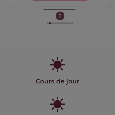
BP_21 GlacesBiscuits MaM 2627
Cours de jour
Cocktails1 2627 MaS