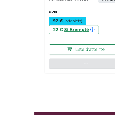
PRIX
92 €
(prix plein)
22 €
Si Exempté
Liste d'attente
---