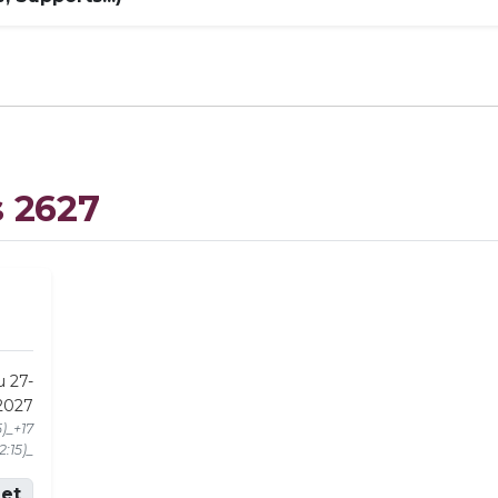
s 2627
u 27-
2027
5)_+17
2:15)_
et