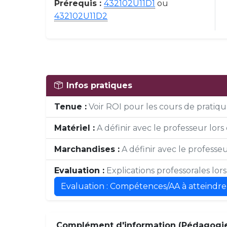
Prérequis :
432102U11D1
ou
432102U11D2
Infos pratiques
Tenue :
Voir ROI pour les cours de pratique
Matériel :
A définir avec le professeur lors 
Marchandises :
A définir avec le professeur
Evaluation :
Explications professorales lor
Evaluation : Compétences/AA à atteindre
Complément d'information (Pédagogie,