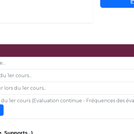
...
du 1er cours...
 lors du 1er cours...
s du 1er cours (Evaluation continue - Fréquences des éval
 Supports...)