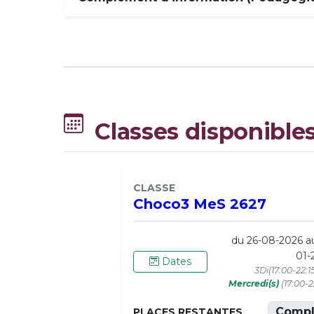
Classes disponible
CLASSE
Choco3 MeS 2627
du 26-08-2026 a
01-
Dates
3Di(17:00-22:1
Mercredi(s)
(17:00-2
Compl
PLACES RESTANTES