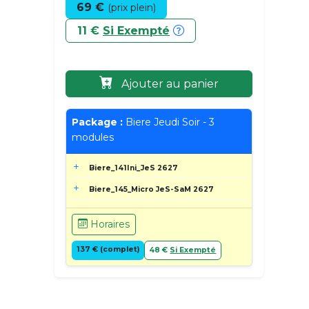
69 €
(prix plein)
11 €
Si Exempté
Ajouter au panier
Package :
Biere Jeudi Soir - 3
modules
Biere_141Ini_JeS 2627
Biere_145_Micro JeS-SaM 2627
Horaires
137 € (complet)
48 €
Si Exempté