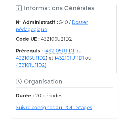
Informations Générales
N° Administratif :
540 /
Dossier
pédagogique
Code UE :
432106U21D2
Prérequis :
(
432105U11D1
ou
432105U11D2
) et (
432101U11D1
ou
432101U11D2
)
Organisation
Durée :
20 périodes
Suivre consignes du ROI - Stages