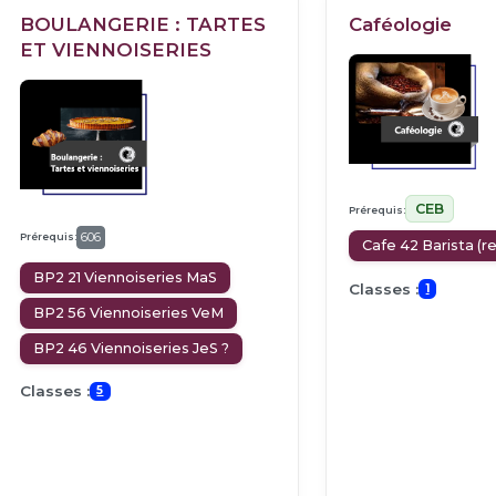
BOULANGERIE : TARTES
Caféologie
ET VIENNOISERIES
CEB
Prérequis:
Prérequis:
606
Cafe 42 Barista (r
BP2 21 Viennoiseries MaS
Classes :
1
BP2 56 Viennoiseries VeM
BP2 46 Viennoiseries JeS ?
Classes :
5