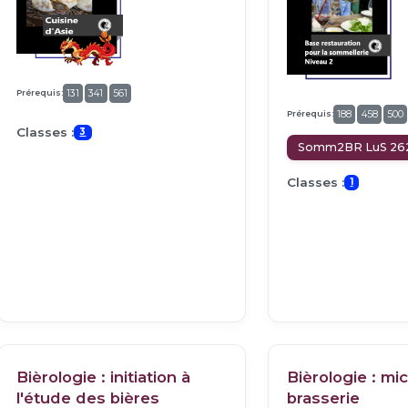
Prérequis:
131
341
561
Prérequis:
188
458
500
Classes :
3
Somm2BR LuS 26
Classes :
1
Bièrologie : initiation à
Bièrologie : mi
l'étude des bières
brasserie