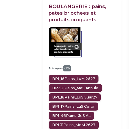
BOULANGERIE : pains,
pates briochees et
produits croquants
Prérequis:
606
BP1_16Pains_LuM 2627
BP2 21Pains_MaS Annule
BP1_18Pains_LuS Suar27
BP1_17Pains_LuS Cefor
BP1_46Pains_JeS AL
BP1 31Pains_MeM 2627