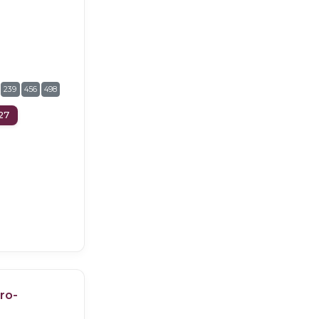
239
456
498
27
cro-