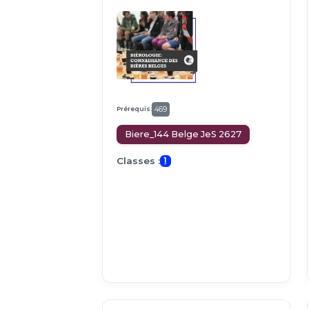
Prérequis:
469
Biere_144 Belge JeS 2627
Classes :
1