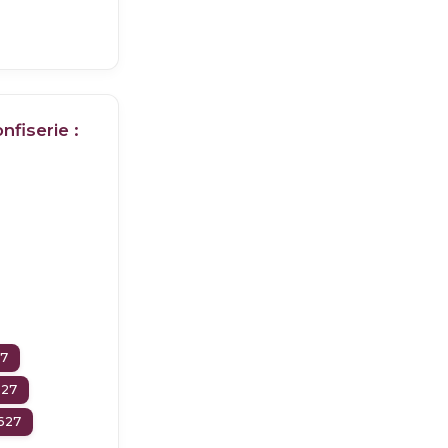
nfiserie :
27
627
627