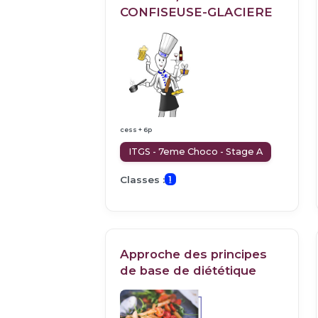
CONFISEUSE-GLACIERE
cess + 6p
ITGS - 7eme Choco - Stage A
Classes :
1
Approche des principes
de base de diététique