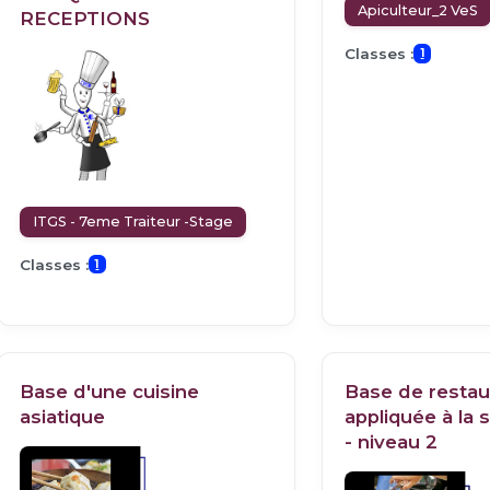
Apiculteur_2 VeS
RECEPTIONS
Classes :
1
ITGS - 7eme Traiteur -Stage
Classes :
1
Base d'une cuisine
Base de restau
asiatique
appliquée à la 
- niveau 2