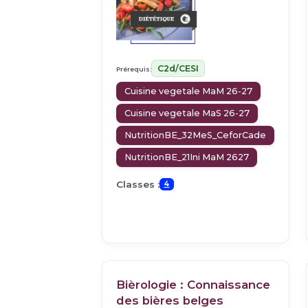
C2d/CESI
Prérequis:
Cuisine vegetale MaM 26-27
Cuisine vegetale MaS 26-27
NutritionBE_32MeS_CeforCade
NutritionBE_21Ini MaM 2627
Classes :
4
Bièrologie : Connaissance
des bières belges