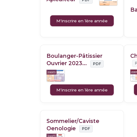
B
M'inscrire en 1ère année
Boulanger-Pâtissier
Ch
Ouvrier 2023...
PDF
zo
zoom
M'inscrire en 1ère année
Sommelier/Caviste
Oenologie
PDF
zoom