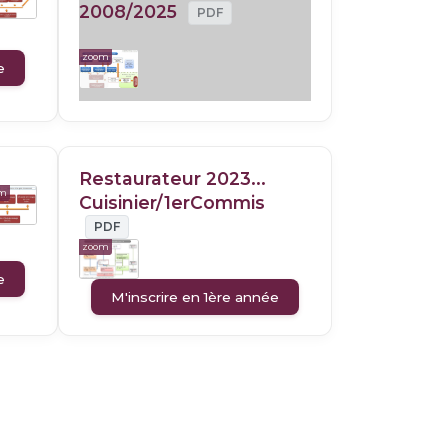
2008/2025
PDF
zoom
e
Restaurateur 2023...
om
Cuisinier/1erCommis
PDF
zoom
e
M'inscrire en 1ère année