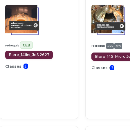
CEB
Prérequis:
Prérequis:
436
469
Biere_141Ini_JeS 2627
Biere_145_Micro 
Classes :
1
Classes :
1