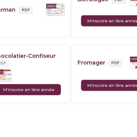
zoom
arman
PDF
M'inscrire en 1ère anné
ocolatier-Confiseur
zo
Fromager
PDF
PDF
om
M'inscrire en 1ère anné
M'inscrire en 1ère année