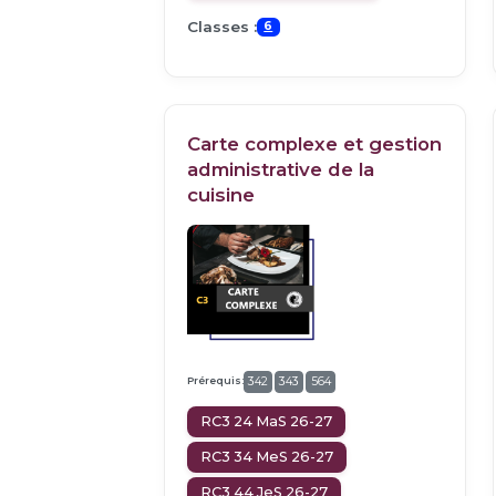
Classes :
6
Carte complexe et gestion
administrative de la
cuisine
Prérequis:
342
343
564
RC3 24 MaS 26-27
RC3 34 MeS 26-27
RC3 44 JeS 26-27