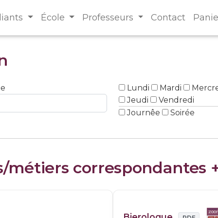
diants
École
Professeurs
Contact
Panie
n
ne
Lundi
Mardi
Mercre
Jeudi
Vendredi
Journêe
Soirée
s/métiers correspondantes 
zo
Bierologue
PDF