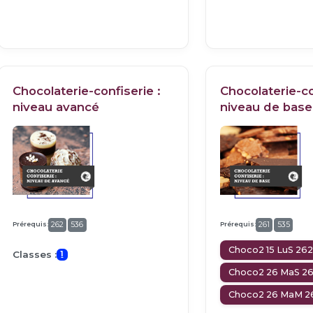
Chocolaterie-confiserie :
Chocolaterie-co
niveau avancé
niveau de base
Prérequis:
Prérequis:
262
536
261
535
Choco2 15 LuS 26
Classes :
1
Choco2 26 MaS 2
Choco2 26 MaM 2