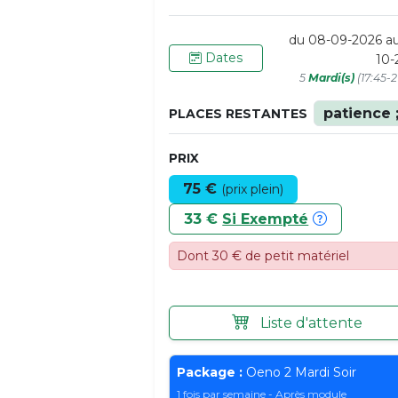
du 08-09-2026 au
Dates
10-
5
Mardi(s)
(17:45-2
patience ;
PLACES RESTANTES
PRIX
75 €
(prix plein)
33 €
Si Exempté
Dont 30 € de petit matériel
Liste d'attente
Package :
Oeno 2 Mardi Soir
1 fois par semaine - Après module