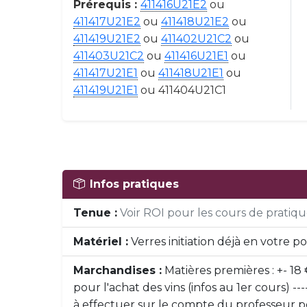
Prérequis :
411416U21E2
ou
411417U21E2
ou
411418U21E2
ou
411419U21E2
ou
411402U21C2
ou
411403U21C2
ou
411416U21E1
ou
411417U21E1
ou
411418U21E1
ou
411419U21E1
ou 411404U21C1
Infos pratiques
Tenue :
Voir ROI pour les cours de pratique
Matériel :
Verres initiation déjà en votre p
Marchandises :
Matières premières : +- 18
pour l'achat des vins (infos au 1er cours) --
à effectuer sur le compte du professeur pou