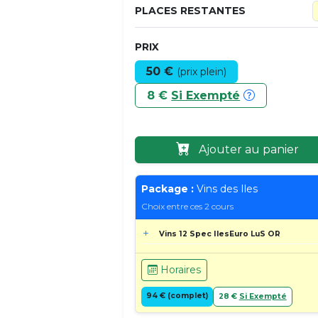
PLACES RESTANTES
PRIX
50 €
(prix plein)
8 €
Si Exempté
Ajouter au panier
Package :
Vins des Iles
Choix entre ces 2 cours
Vins 12 Spec IlesEuro LuS OR
Horaires
94 € (complet)
28 €
Si Exempté