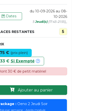
du 10-09-2026 au 08-
Dates
10-2026
5
Jeudi(s)
(17:45-21:55)_
5
LACES RESTANTES
IX
75 €
(prix plein)
33 €
Si Exempté
ont 30 € de petit matériel
Ajouter au panier
ackage :
Oeno 2 Jeudi Soir
 fois par semaine - Après module