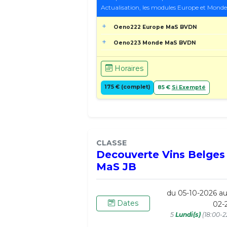
Actualisation, les modules Europe et Mond
Oeno222 Europe MaS BVDN
Oeno223 Monde MaS BVDN
Horaires
175 € (complet)
85 €
Si Exempté
CLASSE
Decouverte Vins Belges
MaS JB
du 05-10-2026 a
Dates
02-
5
Lundi(s)
(18:00-2