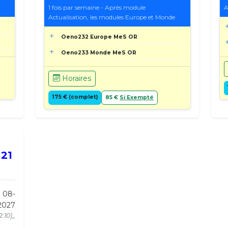
e
1 fois par semaine - Après module
A
Actualisation, les modules Europe et Monde
Oeno232 Europe MeS OR
Oeno233 Monde MeS OR
Horaires
175 € (complet)
85 €
Si Exempté
 21
u 08-
2027
2:10)_