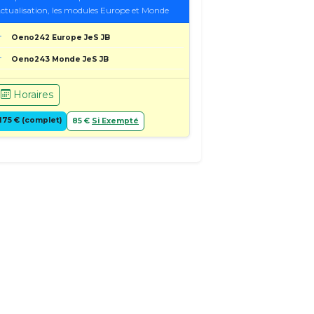
ctualisation, les modules Europe et Monde
Oeno242 Europe JeS JB
Oeno243 Monde JeS JB
Horaires
175 € (complet)
85 €
Si Exempté