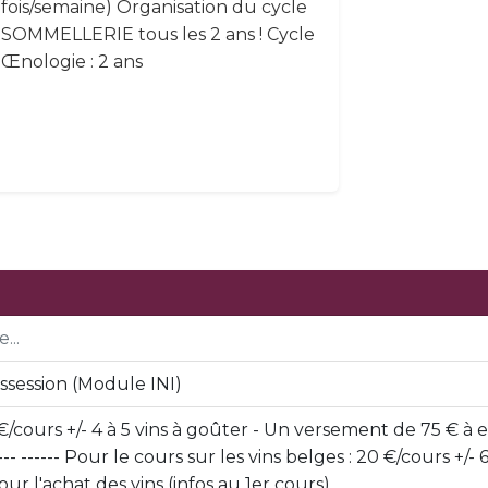
fois/semaine) Organisation du cycle
SOMMELLERIE tous les 2 ans ! Cycle
Œnologie : 2 ans
...
ossession (Module INI)
 €/cours +/- 4 à 5 vins à goûter - Un versement de 75 € à
---- ------ Pour le cours sur les vins belges : 20 €/cours +
r l'achat des vins (infos au 1er cours).