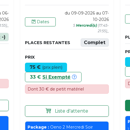
 06-
du 09-09-2026 au 07-
2026
10-2026
Dates
1:55)_
5
Mercredi(s)
(17:45-
21:55)_
 -)
P
Complet
PLACES RESTANTES
PR
PRIX
75 €
(prix plein)
33 €
Si Exempté
D
Dont 30 € de petit matériel
Liste d'attente
P
Package :
Oeno 2 Mercredi Soir
1