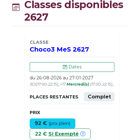
Classes disponibles
2627
CLASSE
Choco3 MeS 2627
Dates
du 26-08-2026 au 27-01-2027
3Di(17:00-22:15)_+17
Mercredi(s)
(17:00-22:15)_
Complet
PLACES RESTANTES
PRIX
92 €
(prix plein)
22 €
Si Exempté