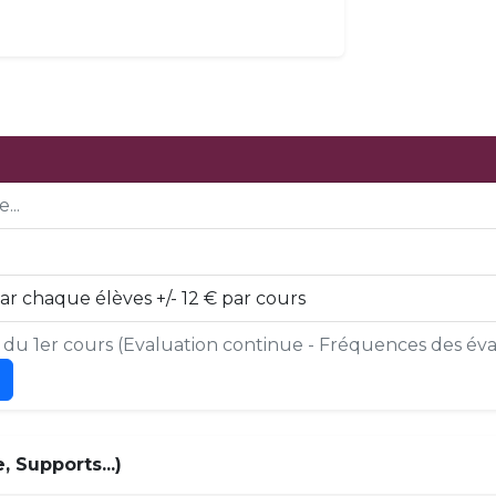
...
r chaque élèves +/- 12 € par cours
s du 1er cours (Evaluation continue - Fréquences des éval
 Supports...)