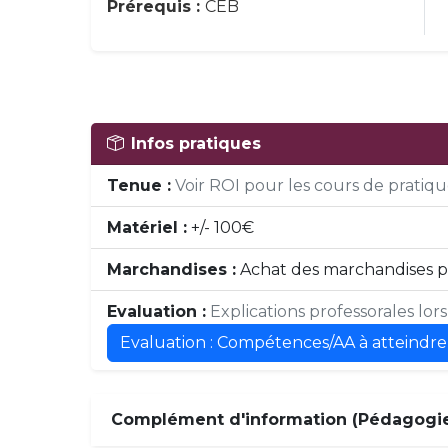
Prérequis :
CEB
Infos pratiques
Tenue :
Voir ROI pour les cours de pratique
Matériel :
+/- 100€
Marchandises :
Achat des marchandises pa
Evaluation :
Explications professorales lor
Evaluation : Compétences/AA à atteindre
Complément d'information (Pédagogie,