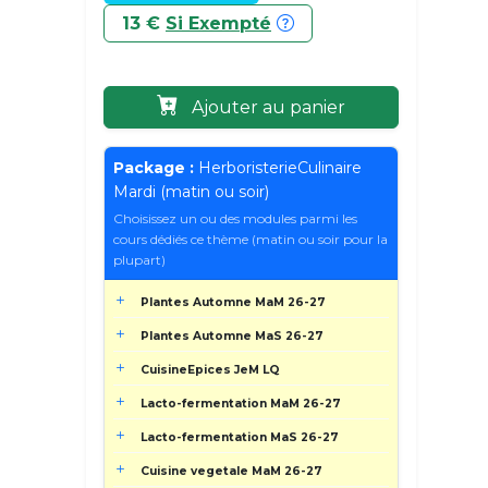
13 €
Si Exempté
Ajouter au panier
Package :
HerboristerieCulinaire
Mardi (matin ou soir)
Choisissez un ou des modules parmi les
cours dédiés ce thème (matin ou soir pour la
plupart)
Plantes Automne MaM 26-27
Plantes Automne MaS 26-27
CuisineEpices JeM LQ
Lacto-fermentation MaM 26-27
Lacto-fermentation MaS 26-27
Cuisine vegetale MaM 26-27