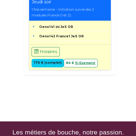
Jeudi soir
1 fois semaine - Initiation suivie des 2
modules France (1 et 2)
Oeno141 ini JeS OR
Oeno142 France1 JeS OR
Horaires
176 € (complet)
86 €
Si Exempté
Les métiers de bouche, notre passion.