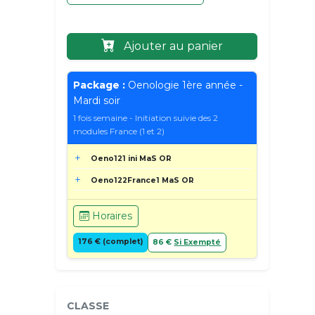
Ajouter au panier
Package :
Oenologie 1ère année -
Mardi soir
1 fois semaine - Initiation suivie des 2
modules France (1 et 2)
Oeno121 ini MaS OR
Oeno122France1 MaS OR
Horaires
176 € (complet)
86 €
Si Exempté
CLASSE