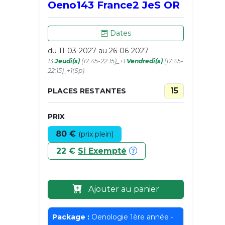
Oeno143 France2 JeS OR
Dates
du 11-03-2027 au 26-06-2027
13
Jeudi(s)
(17:45-22:15)_+1
Vendredi(s)
(17:45-
22:15)_+1(Sp)
15
PLACES RESTANTES
PRIX
80 €
(prix plein)
22 €
Si Exempté
Ajouter au panier
Package :
Oenologie 1ère année -