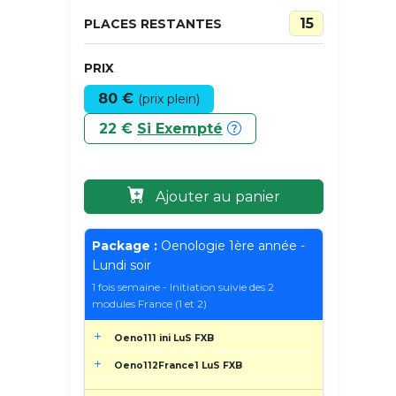
15
PLACES RESTANTES
PRIX
80 €
(prix plein)
22 €
Si Exempté
Ajouter au panier
Package :
Oenologie 1ère année -
Lundi soir
1 fois semaine - Initiation suivie des 2
modules France (1 et 2)
Oeno111 ini LuS FXB
Oeno112France1 LuS FXB