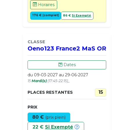
Horaires
176 € (complet)
86 €
Si Exempté
CLASSE
Oeno123 France2 MaS OR
Dates
du 09-03-2027 au 29-06-2027
15
Mardi(s)
(17:45-22:15)_
15
PLACES RESTANTES
PRIX
80 €
(prix plein)
22 €
Si Exempté