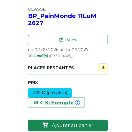
CLASSE
BP_PainMonde 11LuM
2627
Dates
du 07-09-2026 au 14-06-2027
30
Lundi(s)
(09:30-14:45)_
3
PLACES RESTANTES
PRIX
112 €
(prix plein)
18 €
Si Exempté
Ajouter au panier