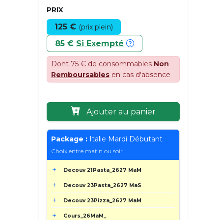
PRIX
125 €
(prix plein)
85 €
Si Exempté
Dont 75 € de consommables
Non
Remboursables
en cas d'absence
Ajouter au panier
Package :
Italie Mardi Débutant
Choix entre matin ou soir
Decouv 21Pasta_2627 MaM
Decouv 23Pasta_2627 MaS
Decouv 23Pizza_2627 MaM
Cours_26MaM_