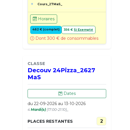
Cours_27MaS_
Horaires
462 € (complet)
356 €
Si Exempté
Dont 300 € de consommables
CLASSE
Decouv 24Pizza_2627
MaS
Dates
du 22-09-2026 au 13-10-2026
4
Mardi(s)
(17:00-21:10)_
2
PLACES RESTANTES