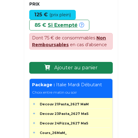
PRIX
125 €
(prix plein)
85 €
Si Exempté
Dont 75 € de consommables
Non
Remboursables
en cas d'absence
Ajouter au panier
Package :
Italie Mardi Débutant
Choix entre matin ou soir
Decouv 21Pasta_2627 MaM
Decouv 23Pasta_2627 MaS
Decouv 24Pizza_2627 MaS
Cours_26MaM_