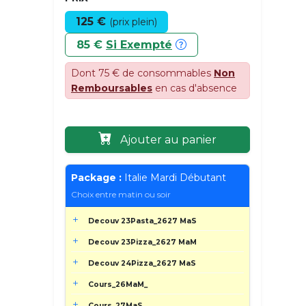
125 €
(prix plein)
85 €
Si Exempté
Dont 75 € de consommables
Non
Remboursables
en cas d'absence
Ajouter au panier
Package :
Italie Mardi Débutant
Choix entre matin ou soir
Decouv 23Pasta_2627 MaS
Decouv 23Pizza_2627 MaM
Decouv 24Pizza_2627 MaS
Cours_26MaM_
Cours_27MaS_