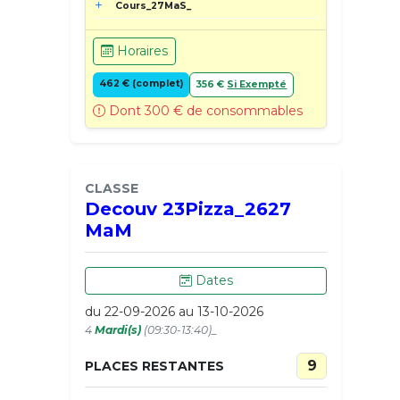
Cours_27MaS_
Horaires
462 € (complet)
356 €
Si Exempté
Dont 300 € de consommables
CLASSE
Decouv 23Pizza_2627
MaM
Dates
du 22-09-2026 au 13-10-2026
4
Mardi(s)
(09:30-13:40)_
9
PLACES RESTANTES