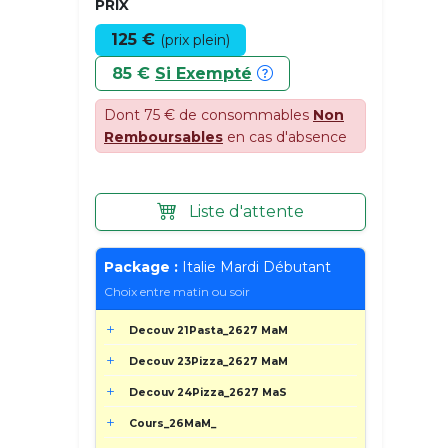
PRIX
125 €
(prix plein)
85 €
Si Exempté
Dont 75 € de consommables
Non
Remboursables
en cas d'absence
Liste d'attente
Package :
Italie Mardi Débutant
Choix entre matin ou soir
Decouv 21Pasta_2627 MaM
Decouv 23Pizza_2627 MaM
Decouv 24Pizza_2627 MaS
Cours_26MaM_