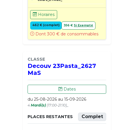
Horaires
462 € (complet)
356 €
Si Exempté
Dont 300 € de consommables
CLASSE
Decouv 23Pasta_2627
MaS
Dates
du 25-08-2026 au 15-09-2026
4
Mardi(s)
(17:00-21:10)_
Complet
PLACES RESTANTES