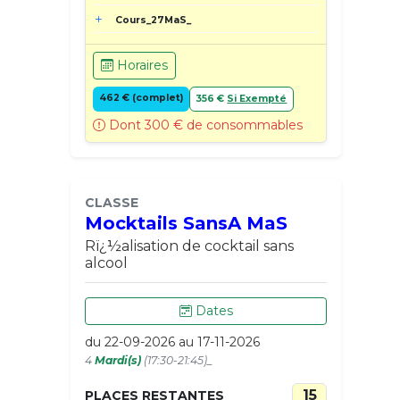
Cours_27MaS_
Horaires
462 € (complet)
356 €
Si Exempté
Dont 300 € de consommables
CLASSE
Mocktails SansA MaS
Rï¿½alisation de cocktail sans
alcool
Dates
du 22-09-2026 au 17-11-2026
4
Mardi(s)
(17:30-21:45)_
15
PLACES RESTANTES