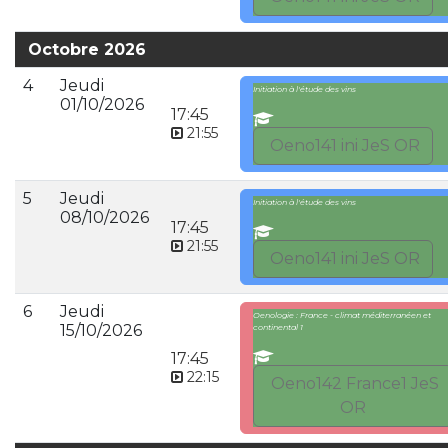
Octobre 2026
4
Jeudi
Initiation à l'étude des vins
01/10/2026
17:45
21:55
Oeno141 ini JeS OR
5
Jeudi
Initiation à l'étude des vins
08/10/2026
17:45
21:55
Oeno141 ini JeS OR
6
Jeudi
Oenologie : France - climat méditerranéen et
15/10/2026
continental 1
17:45
22:15
Oeno142 France1 JeS
OR