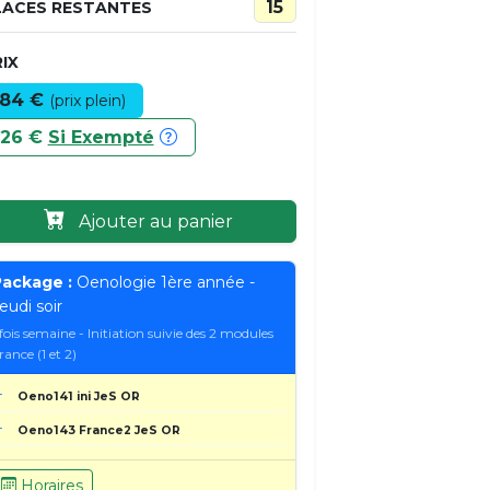
15
LACES RESTANTES
IX
84 €
(prix plein)
26 €
Si Exempté
Ajouter au panier
ackage :
Oenologie 1ère année -
eudi soir
 fois semaine - Initiation suivie des 2 modules
rance (1 et 2)
Oeno141 ini JeS OR
Oeno143 France2 JeS OR
Horaires