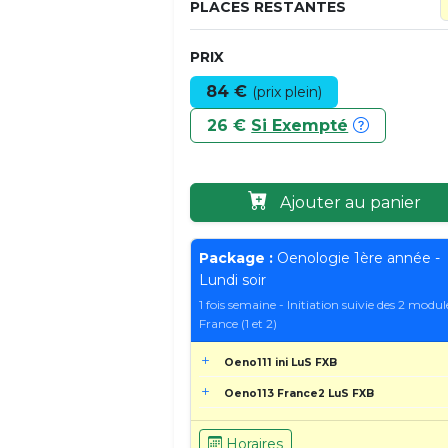
PLACES RESTANTES
PRIX
84 €
(prix plein)
26 €
Si Exempté
Ajouter au panier
Package :
Oenologie 1ère année -
Lundi soir
1 fois semaine - Initiation suivie des 2 modul
France (1 et 2)
Oeno111 ini LuS FXB
Oeno113 France2 LuS FXB
Horaires