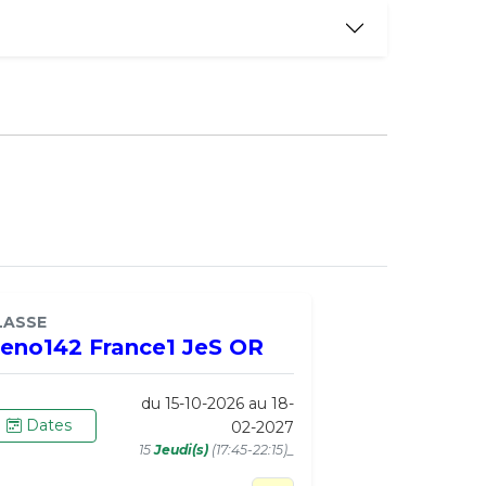
LASSE
eno142 France1 JeS OR
du 15-10-2026 au 18-
Dates
02-2027
15
Jeudi(s)
(17:45-22:15)_