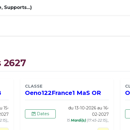
 Supports...)
s 2627
CLASSE
C
B
Oeno122France1 MaS OR
O
u 15-
du 13-10-2026 au 16-
Dates
2027
02-2027
2:15)_
15
Mardi(s)
(17:45-22:15)_