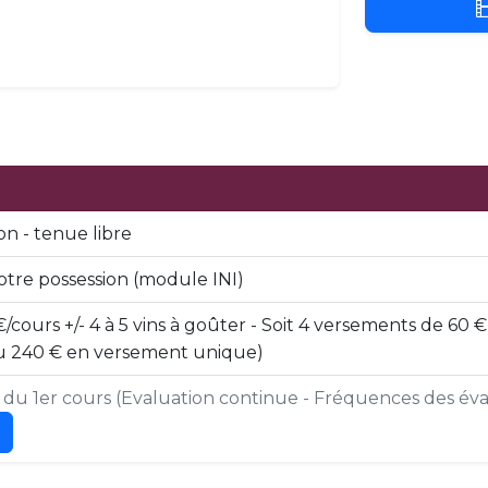
n - tenue libre
otre possession (module INI)
€/cours +/- 4 à 5 vins à goûter - Soit 4 versements de 60
 (ou 240 € en versement unique)
s du 1er cours (Evaluation continue - Fréquences des éval