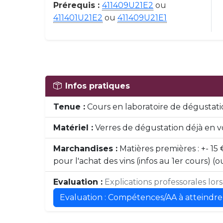
Prérequis :
411409U21E2
ou
411401U21E2
ou
411409U21E1
Infos pratiques
Tenue :
Cours en laboratoire de dégustatio
Matériel :
Verres de dégustation déjà en v
Marchandises :
Matières premières : +- 15 
pour l'achat des vins (infos au 1er cours)
Evaluation :
Explications professorales lor
Evaluation : Compétences/AA à atteindre