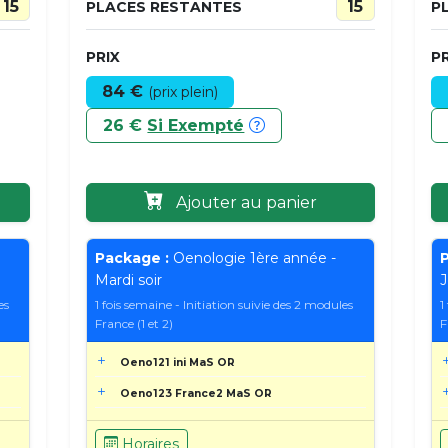
15
15
PLACES RESTANTES
P
PRIX
PR
84 €
(prix plein)
26 €
Si Exempté
Ajouter au panier
Package :
Oenologie 1ère année -
P
Mardi soir
J
es
1 fois semaine - Initiation suivie des 2 modules
1
France (1 et 2)
F
Oeno121 ini MaS OR
Oeno123 France2 MaS OR
Horaires