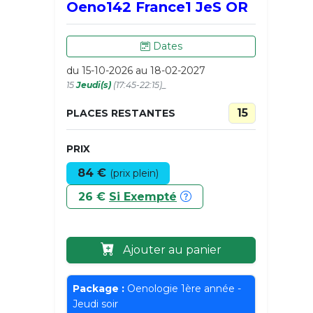
Oeno142 France1 JeS OR
Dates
du 15-10-2026 au 18-02-2027
15
Jeudi(s)
(17:45-22:15)_
15
PLACES RESTANTES
PRIX
84 €
(prix plein)
26 €
Si Exempté
Ajouter au panier
Package :
Oenologie 1ère année -
Jeudi soir