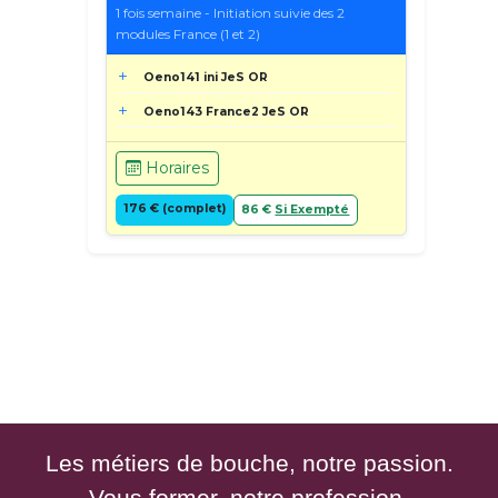
1 fois semaine - Initiation suivie des 2
modules France (1 et 2)
Oeno141 ini JeS OR
Oeno143 France2 JeS OR
Horaires
176 € (complet)
86 €
Si Exempté
Les métiers de bouche, notre passion.
Vous former, notre profession.