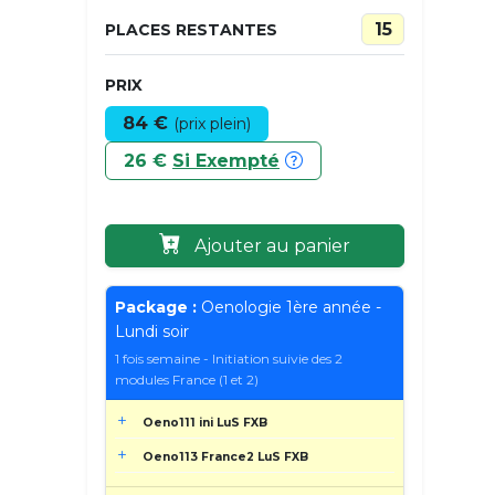
15
PLACES RESTANTES
PRIX
84 €
(prix plein)
26 €
Si Exempté
Ajouter au panier
Package :
Oenologie 1ère année -
Lundi soir
1 fois semaine - Initiation suivie des 2
modules France (1 et 2)
Oeno111 ini LuS FXB
Oeno113 France2 LuS FXB