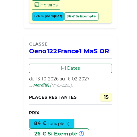
Horaires
176 € (complet)
86 €
Si Exempté
CLASSE
Oeno122France1 MaS OR
Dates
du 13-10-2026 au 16-02-2027
15
Mardi(s)
(17:45-22:15)_
15
PLACES RESTANTES
PRIX
84 €
(prix plein)
26 €
Si Exempté