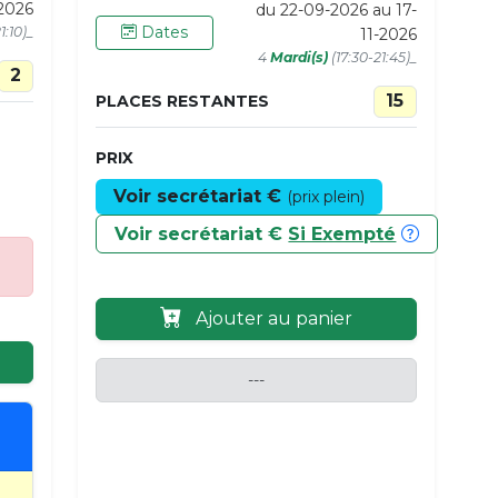
2026
du 22-09-2026 au 17-
Dates
1:10)_
11-2026
4
Mardi(s)
(17:30-21:45)_
2
15
PLACES RESTANTES
PRIX
Voir secrétariat €
(prix plein)
Voir secrétariat €
Si Exempté
Ajouter au panier
---