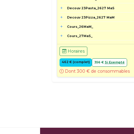
Decouv 23Pasta_2627 MaS
Decouv 23Pizza_2627 MaM
Cours_26MaM_
Cours_27MaS_
Horaires
462 € (complet)
356 €
Si Exempté
Dont 300 € de consommables