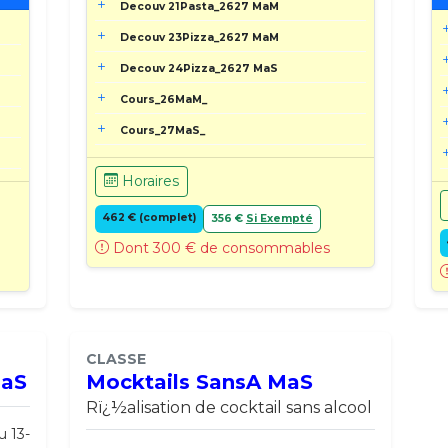
Decouv 21Pasta_2627 MaM
Decouv 23Pizza_2627 MaM
Decouv 24Pizza_2627 MaS
Cours_26MaM_
Cours_27MaS_
Horaires
462 € (complet)
356 €
Si Exempté
Dont 300 € de consommables
CLASSE
MaS
Mocktails SansA MaS
Rï¿½alisation de cocktail sans alcool
u 13-