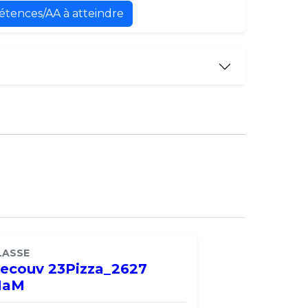
étences/AA à atteindre
LASSE
ecouv 23Pizza_2627
MaM