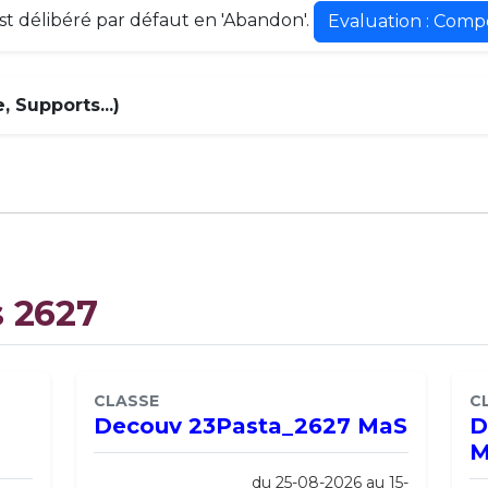
est délibéré par défaut en 'Abandon'.
Evaluation : Comp
 Supports...)
s 2627
CLASSE
C
Decouv 23Pasta_2627 MaS
D
du 25-08-2026 au 15-