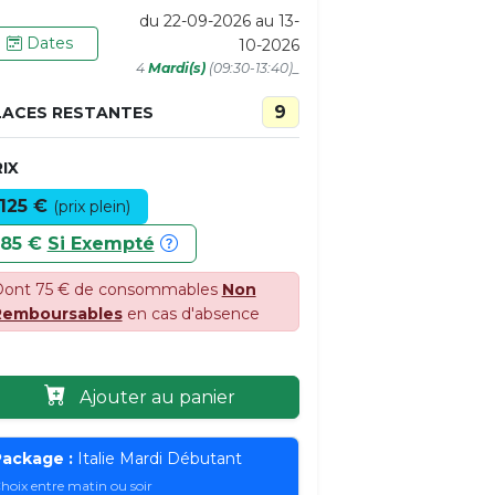
du 22-09-2026 au 13-
Dates
10-2026
4
Mardi(s)
(09:30-13:40)_
9
LACES RESTANTES
IX
125 €
(prix plein)
85 €
Si Exempté
ont 75 € de consommables
Non
Remboursables
en cas d'absence
Ajouter au panier
ackage :
Italie Mardi Débutant
hoix entre matin ou soir