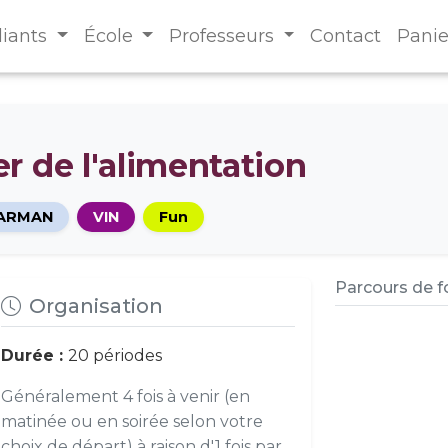
diants
École
Professeurs
Contact
Panie
r de l'alimentation
ARMAN
VIN
Fun
Parcours de 
Organisation
Durée :
20 périodes
Généralement 4 fois à venir (en
matinée ou en soirée selon votre
choix de départ) à raison d'1 fois par