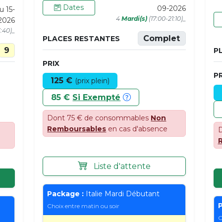
Dates
09-2026
u 15-
4
Mardi(s)
(17:00-21:10)_
2026
3:40)_
Complet
PLACES RESTANTES
9
P
PRIX
PR
125 €
(prix plein)
85 €
Si Exempté
Dont 75 € de consommables
Non
Remboursables
en cas d'absence
D
Liste d'attente
Package :
Italie Mardi Débutant
P
Choix entre matin ou soir
C