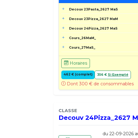
Decouv 23Pasta_2627 MaS
Decouv 23Pizza_2627 MaM
Decouv 24Pizza_2627 MaS
Cours_26MaM_
Cours_27MaS_
Horaires
462 € (complet)
356 €
Si Exempté
Dont 300 € de consommables
CLASSE
Decouv 24Pizza_2627 
du 22-09-2026 a