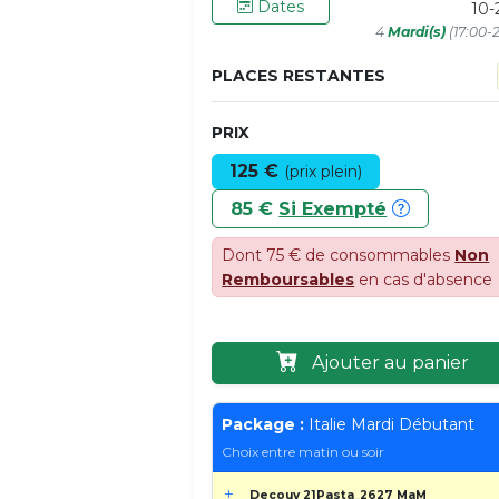
Dates
10-
4
Mardi(s)
(17:00-2
PLACES RESTANTES
PRIX
125 €
(prix plein)
85 €
Si Exempté
Dont 75 € de consommables
Non
Remboursables
en cas d'absence
Ajouter au panier
Package :
Italie Mardi Débutant
Choix entre matin ou soir
Decouv 21Pasta_2627 MaM