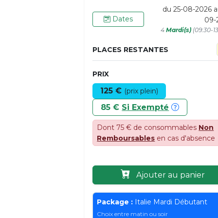
du 25-08-2026 a
Dates
09-
4
Mardi(s)
(09:30-1
PLACES RESTANTES
PRIX
125 €
(prix plein)
85 €
Si Exempté
Dont 75 € de consommables
Non
Remboursables
en cas d'absence
Ajouter au panier
Package :
Italie Mardi Débutant
Choix entre matin ou soir