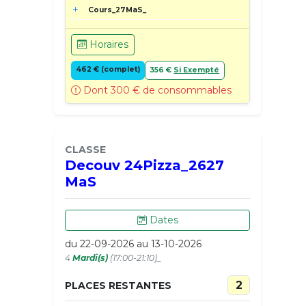
Cours_27MaS_
Horaires
462 € (complet)
356 €
Si Exempté
Dont 300 € de consommables
CLASSE
Decouv 24Pizza_2627
MaS
Dates
du 22-09-2026 au 13-10-2026
4
Mardi(s)
(17:00-21:10)_
2
PLACES RESTANTES