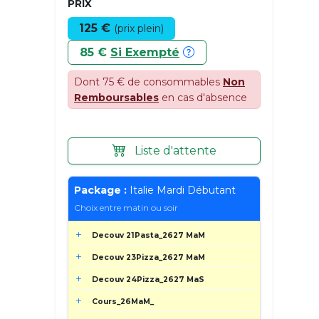
PRIX
125 €
(prix plein)
85 €
Si Exempté
Dont 75 € de consommables
Non
Remboursables
en cas d'absence
Liste d'attente
Package :
Italie Mardi Débutant
Choix entre matin ou soir
Decouv 21Pasta_2627 MaM
Decouv 23Pizza_2627 MaM
Decouv 24Pizza_2627 MaS
Cours_26MaM_