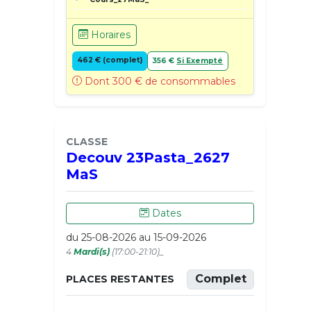
Horaires
462 € (complet)
356 €
Si Exempté
Dont 300 € de consommables
CLASSE
Decouv 23Pasta_2627
MaS
Dates
du 25-08-2026 au 15-09-2026
4
Mardi(s)
(17:00-21:10)_
Complet
PLACES RESTANTES