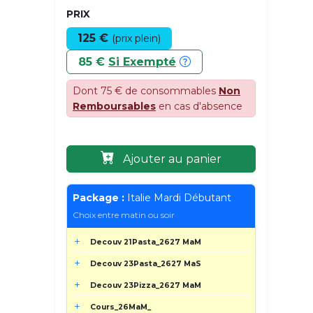
PRIX
125 €
(prix plein)
85 €
Si Exempté
Dont 75 € de consommables
Non
Remboursables
en cas d'absence
Ajouter au panier
Package :
Italie Mardi Débutant
Choix entre matin ou soir
Decouv 21Pasta_2627 MaM
Decouv 23Pasta_2627 MaS
Decouv 23Pizza_2627 MaM
Cours_26MaM_