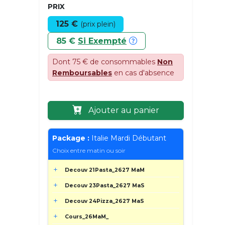
PRIX
125 €
(prix plein)
85 €
Si Exempté
Dont 75 € de consommables
Non
Remboursables
en cas d'absence
Ajouter au panier
Package :
Italie Mardi Débutant
Choix entre matin ou soir
Decouv 21Pasta_2627 MaM
Decouv 23Pasta_2627 MaS
Decouv 24Pizza_2627 MaS
Cours_26MaM_