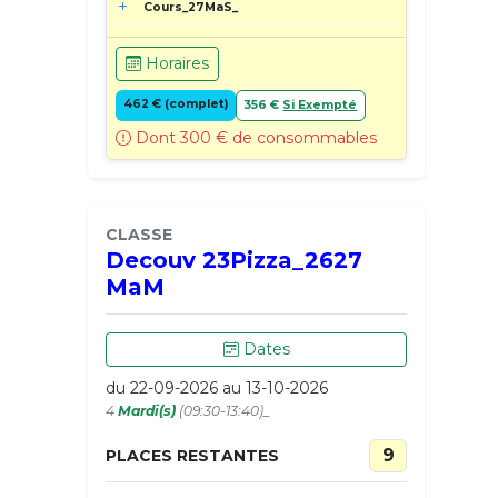
Cours_27MaS_
Horaires
462 € (complet)
356 €
Si Exempté
Dont 300 € de consommables
CLASSE
Decouv 23Pizza_2627
MaM
Dates
du 22-09-2026 au 13-10-2026
4
Mardi(s)
(09:30-13:40)_
9
PLACES RESTANTES