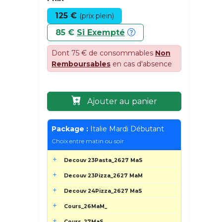
125 €
(prix plein)
85 €
Si Exempté
Dont 75 € de consommables
Non
Remboursables
en cas d'absence
Ajouter au panier
Package :
Italie Mardi Débutant
Choix entre matin ou soir
Decouv 23Pasta_2627 MaS
Decouv 23Pizza_2627 MaM
Decouv 24Pizza_2627 MaS
Cours_26MaM_
Cours_27MaS_