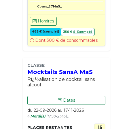
Cours_27MaS_
Horaires
462 € (complet)
356 €
Si Exempté
Dont 300 € de consommables
CLASSE
Mocktails SansA MaS
Rï¿½alisation de cocktail sans
alcool
Dates
du 22-09-2026 au 17-11-2026
4
Mardi(s)
(17:30-21:45)_
15
PLACES RESTANTES