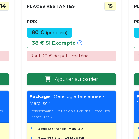
14
15
PLACES RESTANTES
P
PRIX
PR
80 €
(prix plein)
38 €
Si Exempté
Dont 30 € de petit matériel
D
Ajouter au panier
Package :
Oenologie 1ère année -
P
Mardi soir
J
es
1 fois semaine - Initiation suivie des 2 modules
1
France (1 et 2)
F
Oeno122France1 MaS OR
Oeno123 France2 MaS OR