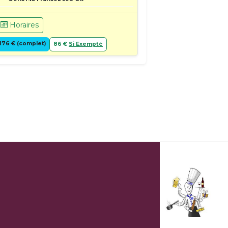
Horaires
176 € (complet)
86 €
Si Exempté