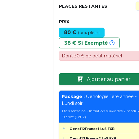
PLACES RESTANTES
PRIX
80 €
(prix plein)
38 €
Si Exempté
Dont 30 € de petit matériel
Ajouter au panier
Package :
Oenologie 1ère année -
Lundi soir
1 fois semaine - Initiation suivie des 2 modul
France (1 et 2)
Oeno112France1 LuS FXB
Oeno113 France2 LuS FXB