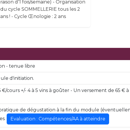
raison d'1 fois/semaine) - Organisation
du cycle SOMMELLERIE tous les 2
ans ! - Cycle Œnologie : 2 ans
n - tenue libre
le d'initiation.
,5 €/cours +/- 4 à 5 vins à goûter - Un versement de 65 €
ratique de dégustation à la fin du module (éventuelleme
es.
Evaluation : Compétences/AA à atteindre