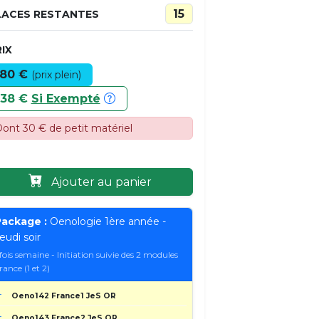
15
LACES RESTANTES
IX
80 €
(prix plein)
38 €
Si Exempté
ont 30 € de petit matériel
Ajouter au panier
ackage :
Oenologie 1ère année -
eudi soir
 fois semaine - Initiation suivie des 2 modules
rance (1 et 2)
Oeno142 France1 JeS OR
Oeno143 France2 JeS OR