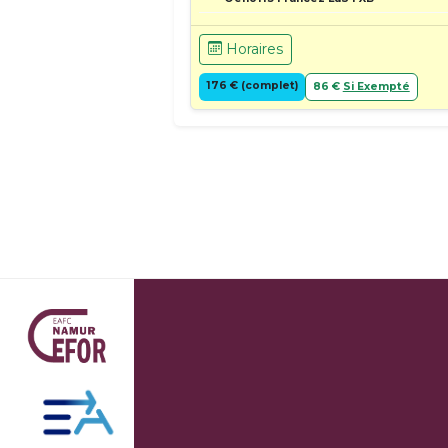
Horaires
176 € (complet)
86 €
Si Exempté