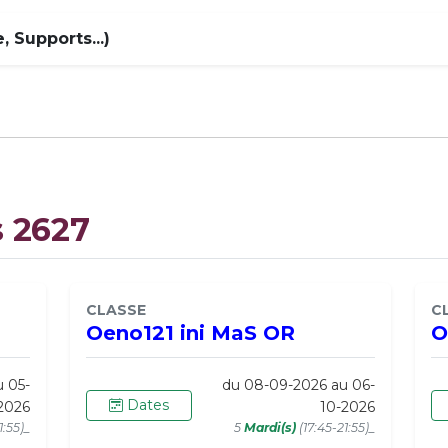
 Supports...)
s 2627
CLASSE
C
Oeno121 ini MaS OR
O
u 05-
du 08-09-2026 au 06-
Dates
2026
10-2026
1:55)_
5
Mardi(s)
(17:45-21:55)_