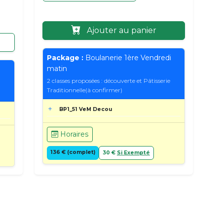
Ajouter au panier
Package :
Boulanerie 1ère Vendredi
matin
2 classes proposées : découverte et Pâtisserie
Traditionnelle(à confirmer)
BP1_51 VeM Decou
Horaires
136 € (complet)
30 €
Si Exempté