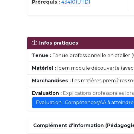
Prérequis :
434101U11D1
Infos pratiques
Tenue :
Tenue professionnelle en atelier
Matériel :
Idem module découverte (avec p
Marchandises :
Les matières premières son
Evaluation :
Explications professorales lor
Evaluation : Compétences/AA à atteindre
Complément d'information (Pédagogie,