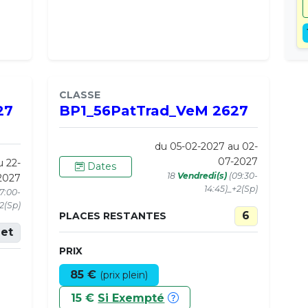
CLASSE
27
BP1_56PatTrad_VeM 2627
du 05-02-2027 au 02-
07-2027
u 22-
Dates
18
Vendredi(s)
(09:30-
2027
14:45)_+2(Sp)
17:00-
+2(Sp)
6
PLACES RESTANTES
et
PRIX
85 €
(prix plein)
15 €
Si Exempté