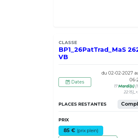
CLASSE
BP1_26PatTrad_MaS 26
VB
du 02-02-2027 a
06-
Dates
17
Mardi(s)
(
22:15)_
Compl
PLACES RESTANTES
PRIX
85 €
(prix plein)