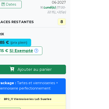
06-2027
Dates
16
Lundi(s)
(17:00-
22:15)_+2(Sp)
8
LACES RESTANTES
IX
85 €
(prix plein)
15 €
Si Exempté
Ajouter au panier
ackage :
Tartes et viennoiseries +
iennoiserie perfectionnement
BP2_11 Viennoiseries LuS Suarlee