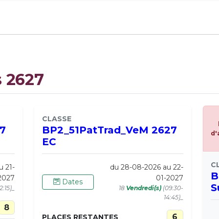
s 2627
CLASSE
7
BP2_51PatTrad_VeM 2627
d'
EC
C
u 21-
du 28-08-2026 au 22-
B
2027
01-2027
Dates
S
2:15)_
18
Vendredi(s)
(09:30-
14:45)_
8
6
PLACES RESTANTES