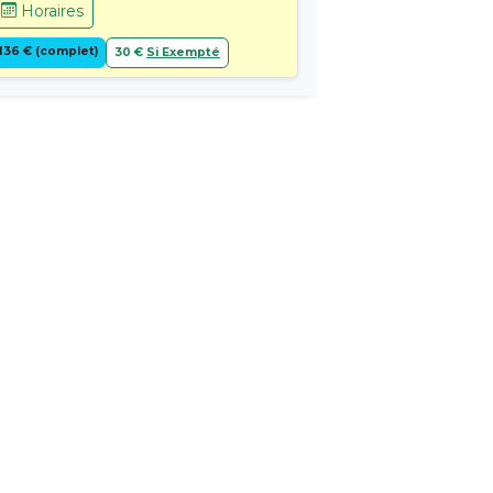
Horaires
136 € (complet)
30 €
Si Exempté