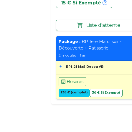
15 €
Si Exempté
Liste d'attente
Package :
BP 1ère Mardi soir -
Découverte + Patisserie
2 modules = 1 an
BP1_21 MaS Decou VB
Horaires
136 € (complet)
30 €
Si Exempté