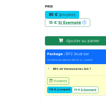
PRIX
85 €
(prix plein)
15 €
Si Exempté
Ajouter au panier
Package :
BP2 Jeudi soir
Anciens étudiants de Mr A. Lorent
BP2 46 Viennoiseries JeS ?
Horaires
136 € (complet)
30 €
Si Exempté