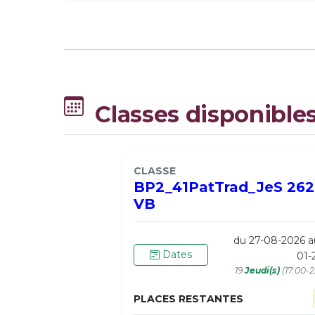
Classes disponible
CLASSE
BP2_41PatTrad_JeS 262
VB
du 27-08-2026 a
Dates
01-
19
Jeudi(s)
(17:00-2
PLACES RESTANTES