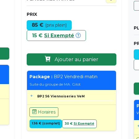
PRIX
85 €
(prix plein)
P
15 €
Si Exempté
PR
Ajouter au panier
Package :
BP2 Vendredi matin
Suite du groupe de MA. Gilot
BP2 56 Viennoiseries VeM
P
Horaires
v
136 € (complet)
30 €
Si Exempté