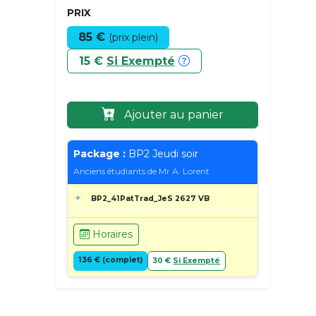
PRIX
85 €
(prix plein)
15 €
Si Exempté
Ajouter au panier
Package :
BP2 Jeudi soir
Anciens étudiants de Mr A. Lorent
BP2_41PatTrad_JeS 2627 VB
Horaires
136 € (complet)
30 €
Si Exempté