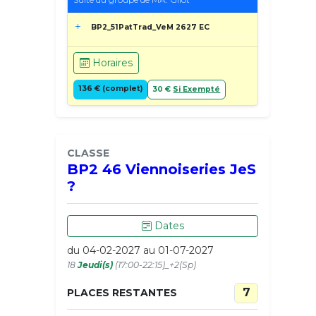
BP2_51PatTrad_VeM 2627 EC
Horaires
136 € (complet)
30 €
Si Exempté
CLASSE
BP2 46 Viennoiseries JeS
?
Dates
du 04-02-2027 au 01-07-2027
18
Jeudi(s)
(17:00-22:15)_+2(Sp)
7
PLACES RESTANTES