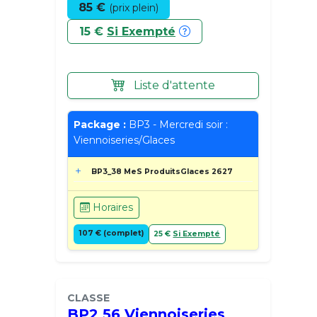
85 €
(prix plein)
15 €
Si Exempté
Liste d'attente
Package :
BP3 - Mercredi soir :
Viennoiseries/Glaces
BP3_38 MeS ProduitsGlaces 2627
Horaires
107 € (complet)
25 €
Si Exempté
CLASSE
BP2 56 Viennoiseries