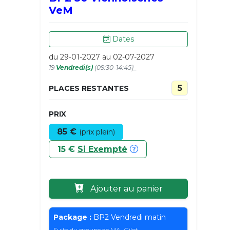
VeM
Dates
du 29-01-2027 au 02-07-2027
19
Vendredi(s)
(09:30-14:45)_
5
PLACES RESTANTES
PRIX
85 €
(prix plein)
15 €
Si Exempté
Ajouter au panier
Package :
BP2 Vendredi matin
Suite du groupe de MA. Gilot