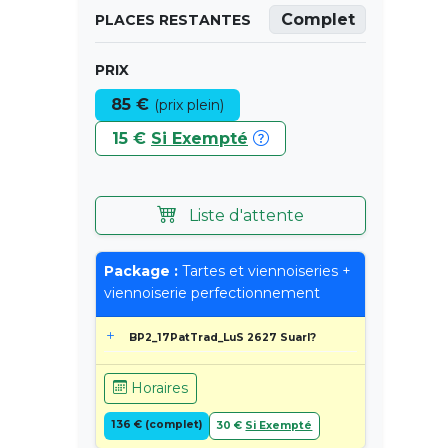
Complet
PLACES RESTANTES
PRIX
85 €
(prix plein)
15 €
Si Exempté
Liste d'attente
Package :
Tartes et viennoiseries +
viennoiserie perfectionnement
BP2_17PatTrad_LuS 2627 Suarl?
Horaires
136 € (complet)
30 €
Si Exempté