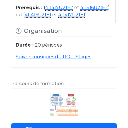
Prérequis :
(
411417U21E2
et
411416U21E2
)
ou (
411416U21E1
et
411417U21E1
)
Organisation
Durée :
20 périodes
Suivre consignes du ROI - Stages
Parcours de formation