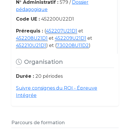
N° Administratif :
579 /
Dossier
pédagogique
Code UE :
452200U22D1
Prérequis :
(
452207U21D1
et
452208U21D1
et
452209U21D1
et
452210U21D1
) et (
730208U11D2
)
Organisation
Durée :
20 périodes
Suivre consignes du ROI - Épreuve
Intégrée
Parcours de formation