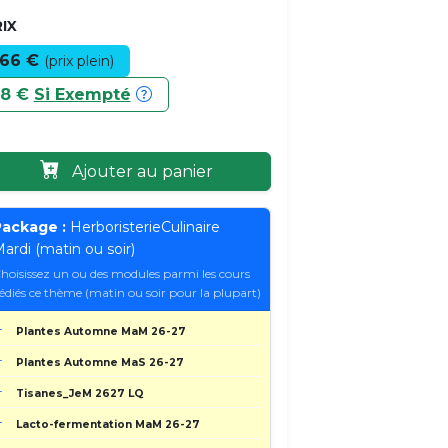
IX
66 €
(prix plein)
8 €
Si Exempté
Ajouter au panier
ackage :
HerboristerieCulinaire
ardi (matin ou soir)
hoisissez un ou des modules parmi les cours
édiés ce thème (matin ou soir pour la plupart)
Plantes Automne MaM 26-27
Plantes Automne MaS 26-27
Tisanes_JeM 2627 LQ
Lacto-fermentation MaM 26-27