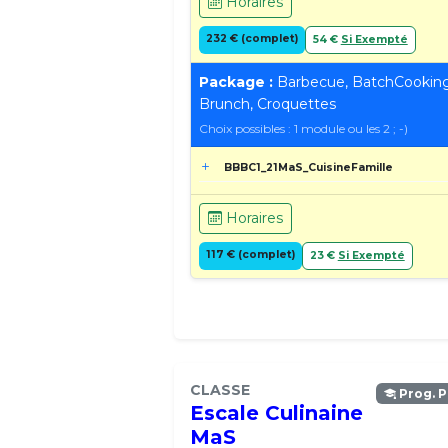
Horaires
232 € (complet)
54 €
Si Exempté
Package :
Barbecue, BatchCooking
Brunch, Croquettes
Choix possibles : 1 module ou les 2 ; -)
BBBC1_21MaS_CuisineFamille
Horaires
117 € (complet)
23 €
Si Exempté
CLASSE
Prog. P
Escale Culinaine
MaS