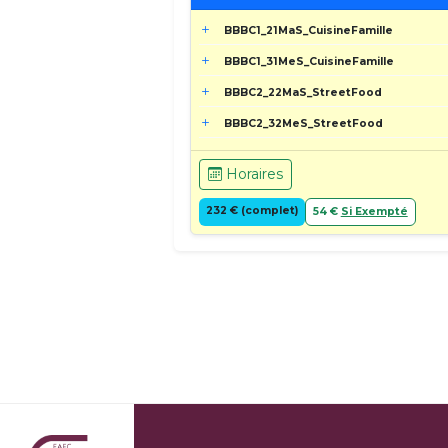
BBBC1_21MaS_CuisineFamille
BBBC1_31MeS_CuisineFamille
BBBC2_22MaS_StreetFood
BBBC2_32MeS_StreetFood
Horaires
232 € (complet)
54 €
Si Exempté