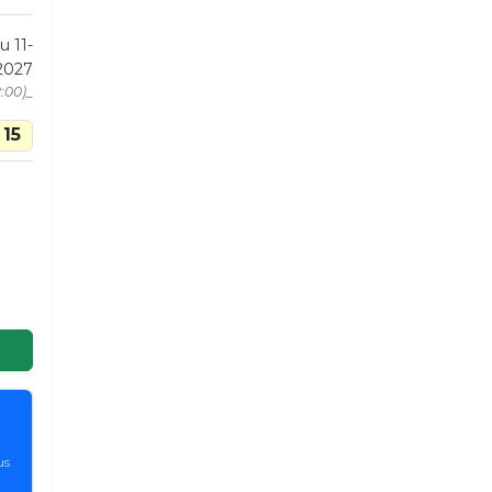
u 11-
2027
2:00)_
15
us