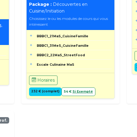
Package :
Découvertes en
Cuisine/Initiation
Choisissez le ou les modules de cours qui vous
intéressent
,
BBBC1_21MaS_CuisineFamille
BBBC1_31MeS_CuisineFamille
BBBC2_22MaS_StreetFood
Escale Culinaine MaS
Horaires
232 € (complet)
54 €
Si Exempté
rof.