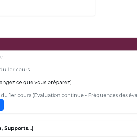
...
du 1er cours...
mangez ce que vous préparez)
s du 1er cours (Evaluation continue - Fréquences des éval
 Supports...)