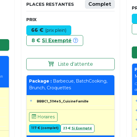
Complet
PLACES RESTANTES
PR
PRIX
66 €
(prix plein)
8 €
Si Exempté
Liste d'attente
P
M
us
Package :
Barbecue, BatchCooking,
C
Brunch, Croquettes
d
BBBC1_31MeS_CuisineFamille
Horaires
117 € (complet)
23 €
Si Exempté