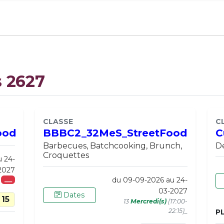
s 2627
CLASSE
C
ood
BBBC2_32MeS_StreetFood
C
Barbecues, Batchcooking, Brunch,
Dé
Croquettes
u 24-
2027
du 09-09-2026 au 24-
___
03-2027
Dates
15
13
Mercredi(s)
(17:00-
22:15)_
P