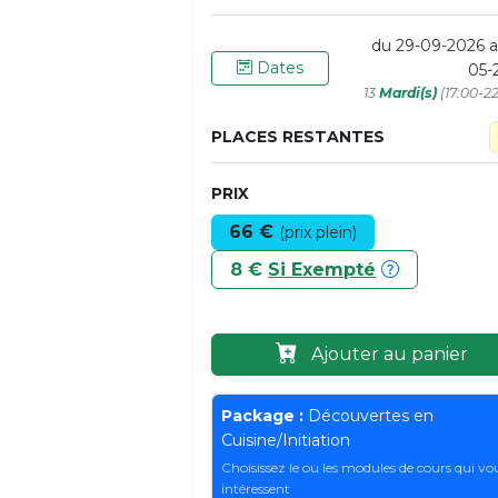
du 29-09-2026 a
Dates
05-
13
Mardi(s)
(17:00-2
PLACES RESTANTES
PRIX
66 €
(prix plein)
8 €
Si Exempté
Ajouter au panier
Package :
Découvertes en
Cuisine/Initiation
Choisissez le ou les modules de cours qui vo
intéressent