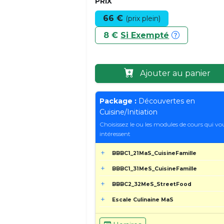
PRIX
66 €
(prix plein)
8 €
Si Exempté
Ajouter au panier
Package :
Découvertes en
Cuisine/Initiation
Choisissez le ou les modules de cours qui vo
intéressent
BBBC1_21MaS_CuisineFamille
BBBC1_31MeS_CuisineFamille
BBBC2_32MeS_StreetFood
Escale Culinaine MaS