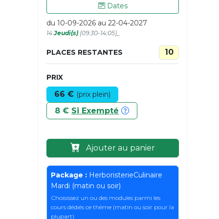
Dates
du 10-09-2026 au 22-04-2027
14
Jeudi(s)
(09:30-14:05)_
10
PLACES RESTANTES
PRIX
66 €
(prix plein)
8 €
Si Exempté
Ajouter au panier
Package :
HerboristerieCulinaire
Mardi (matin ou soir)
Choisissez un ou des modules parmi les
cours dédiés ce thème (matin ou soir pour la
plupart)