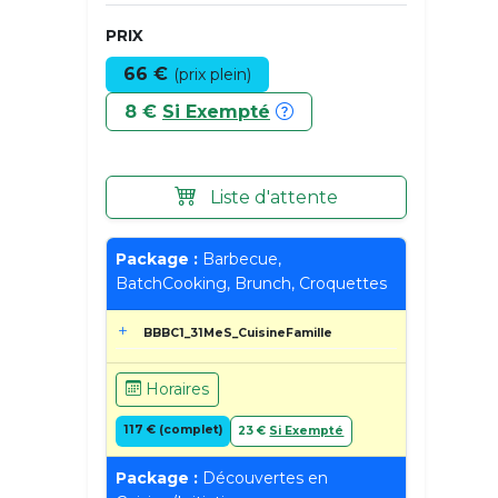
PRIX
66 €
(prix plein)
8 €
Si Exempté
Liste d'attente
Package :
Barbecue,
BatchCooking, Brunch, Croquettes
BBBC1_31MeS_CuisineFamille
Horaires
117 € (complet)
23 €
Si Exempté
Package :
Découvertes en