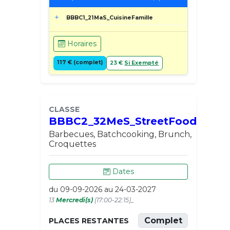
BBBC1_21MaS_CuisineFamille
Horaires
117 € (complet)
23 €
Si Exempté
CLASSE
BBBC2_32MeS_StreetFood
Barbecues, Batchcooking, Brunch,
Croquettes
Dates
du 09-09-2026 au 24-03-2027
13
Mercredi(s)
(17:00-22:15)_
Complet
PLACES RESTANTES