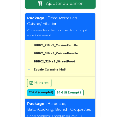
Ajouter au panier
Package :
Découvertes en
Cuisine/Initiation
Choisissez le ou les modules de cours qui
vous intéressent
BBBC1_21MaS_CuisineFamille
BBBC1_31MeS_CuisineFamille
BBBC2_32MeS_StreetFood
Escale Culinaine MaS
Horaires
232 € (complet)
54 €
Si Exempté
Package :
Barbecue,
BatchCooking, Brunch, Croquettes
Choix possibles : 1 module ou les 2 ; -)