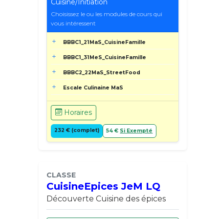
Cuisine/Initiation
Choisissez le ou les modules de cours qui
vous intéressent
BBBC1_21MaS_CuisineFamille
BBBC1_31MeS_CuisineFamille
BBBC2_22MaS_StreetFood
Escale Culinaine MaS
Horaires
232 € (complet)
54 €
Si Exempté
CLASSE
CuisineEpices JeM LQ
Découverte Cuisine des épices