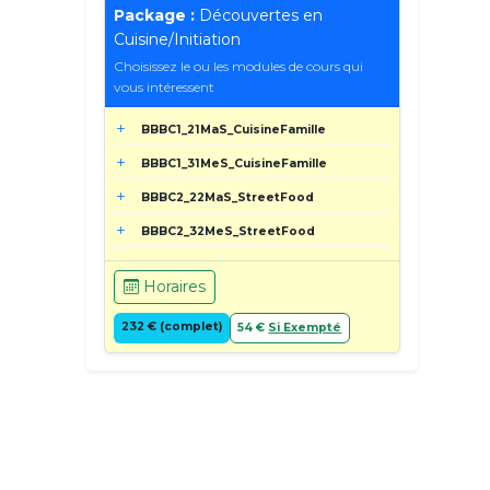
Package :
Découvertes en
Cuisine/Initiation
Choisissez le ou les modules de cours qui
vous intéressent
BBBC1_21MaS_CuisineFamille
BBBC1_31MeS_CuisineFamille
BBBC2_22MaS_StreetFood
BBBC2_32MeS_StreetFood
Horaires
232 € (complet)
54 €
Si Exempté