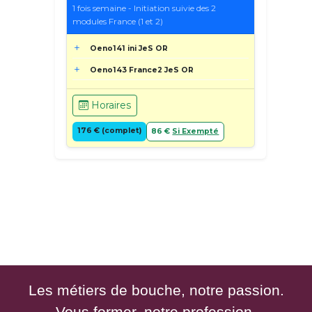
1 fois semaine - Initiation suivie des 2
modules France (1 et 2)
Oeno141 ini JeS OR
Oeno143 France2 JeS OR
Horaires
176 € (complet)
86 €
Si Exempté
Les métiers de bouche, notre passion.
Vous former, notre profession.