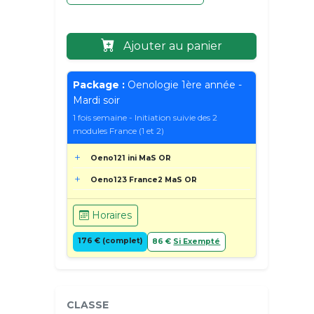
Ajouter au panier
Package :
Oenologie 1ère année -
Mardi soir
1 fois semaine - Initiation suivie des 2
modules France (1 et 2)
Oeno121 ini MaS OR
Oeno123 France2 MaS OR
Horaires
176 € (complet)
86 €
Si Exempté
CLASSE