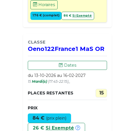
Horaires
176 € (complet)
86 €
Si Exempté
CLASSE
Oeno122France1 MaS OR
Dates
du 13-10-2026 au 16-02-2027
15
Mardi(s)
(17:45-22:15)_
15
PLACES RESTANTES
PRIX
84 €
(prix plein)
26 €
Si Exempté