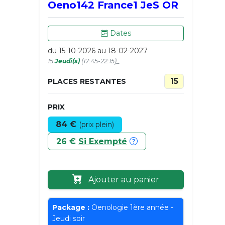
Oeno142 France1 JeS OR
Dates
du 15-10-2026 au 18-02-2027
15
Jeudi(s)
(17:45-22:15)_
15
PLACES RESTANTES
PRIX
84 €
(prix plein)
26 €
Si Exempté
Ajouter au panier
Package :
Oenologie 1ère année -
Jeudi soir