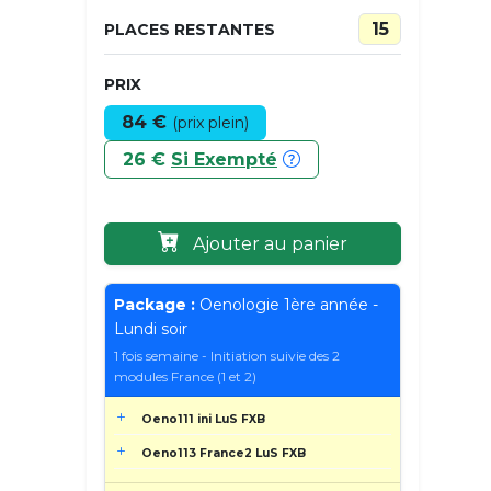
15
PLACES RESTANTES
PRIX
84 €
(prix plein)
26 €
Si Exempté
Ajouter au panier
Package :
Oenologie 1ère année -
Lundi soir
1 fois semaine - Initiation suivie des 2
modules France (1 et 2)
Oeno111 ini LuS FXB
Oeno113 France2 LuS FXB