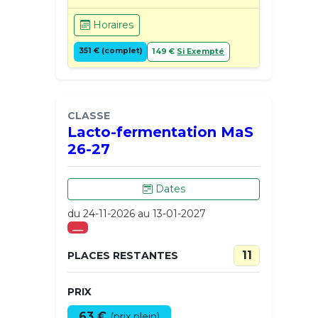
Horaires
351 € (complet)
149 €
Si Exempté
CLASSE
Lacto-fermentation MaS
26-27
Dates
du 24-11-2026 au 13-01-2027
___
11
PLACES RESTANTES
PRIX
63 €
(prix plein)