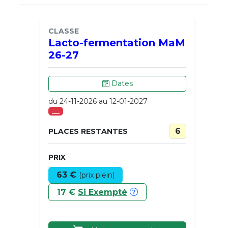
CLASSE
Lacto-fermentation MaM
26-27
Dates
du 24-11-2026 au 12-01-2027
___
6
PLACES RESTANTES
PRIX
63 €
(prix plein)
17 €
Si Exempté