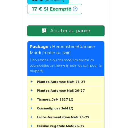
17 €
Si Exempté
Ajouter au panier
Package :
HerboristerieCulinaire
Mardi (matin ou soir)
Choisissez un ou des modules parmi les
cours dédiés ce thème (matin ou soir pour la
plupart)
Plantes Automne MaM 26-27
Plantes Automne MaS 26-27
Tisanes_JeM 2627 LQ
CuisineEpices JeM LQ
Lacto-fermentation MaM 26-27
Cuisine vegetale MaM 26-27