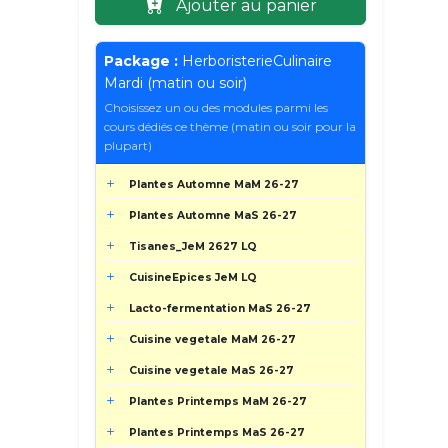
Ajouter au panier
Package :
HerboristerieCulinaire
Mardi (matin ou soir)
Choisissez un ou des modules parmi les
cours dédiés ce thème (matin ou soir pour la
plupart)
Plantes Automne MaM 26-27
Plantes Automne MaS 26-27
Tisanes_JeM 2627 LQ
CuisineEpices JeM LQ
Lacto-fermentation MaS 26-27
Cuisine vegetale MaM 26-27
Cuisine vegetale MaS 26-27
Plantes Printemps MaM 26-27
Plantes Printemps MaS 26-27