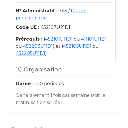
N° Administratif :
345 /
Dossier
pédagogique
Code UE :
452107U21D1
Prérequis :
(
452101U11D1
ou
411101U11E1
ou
452203U11D1
) et (
452105U11D1
ou
452205U11D1
)
Organisation
Durée :
100 périodes
Généralement 1 fois par semaine (soit le
matin, soit en soirée)