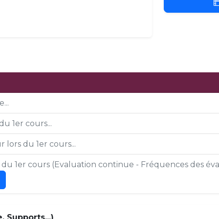
...
du 1er cours...
 lors du 1er cours...
s du 1er cours (Evaluation continue - Fréquences des éval
 Supports...)