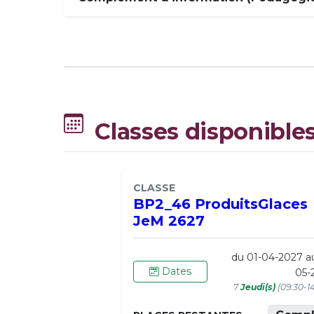
Classes disponible
CLASSE
BP2_46 ProduitsGlaces
JeM 2627
du 01-04-2027 a
Dates
05-
7
Jeudi(s)
(09:30-1