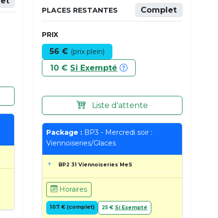
et
Complet
PLACES RESTANTES
PRIX
56 €
(prix plein)
10 €
Si Exempté
Liste d'attente
Package :
BP3 - Mercredi soir :
Viennoiseries/Glaces
BP2 31 Viennoiseries MeS
Horaires
107 € (complet)
25 €
Si Exempté