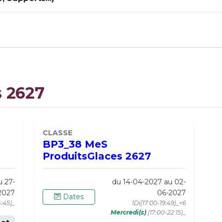
s 2627
CLASSE
BP3_38 MeS
ProduitsGlaces 2627
u 27-
du 14-04-2027 au 02-
2027
06-2027
Dates
4:45)_
1Di(17:00-19:49)_+6
Mercredi(s)
(17:00-22:15)_