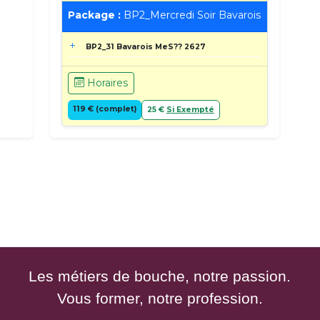
Package :
BP2_Mercredi Soir Bavarois
BP2_31 Bavarois MeS?? 2627
Horaires
119 € (complet)
25 €
Si Exempté
Les métiers de bouche, notre passion.
Vous former, notre profession.