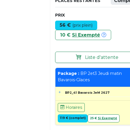
Compl
PLACES RESTANTES
PRIX
56 €
(prix plein)
10 €
Si Exempté
Liste d'attente
Package :
BP 2et3 Jeudi matin
Bavarois-Glaces
BP2_41 Bavarois JeM 2627
Horaires
119 € (complet)
25 €
Si Exempté