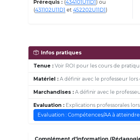
Prérequis :
(
434101U11D1
) ou
(
431102U11D1
et
452202U11D1
)
Infos pratiques
Tenue :
Voir ROI pour les cours de pratique
Matériel :
A définir avec le professeur lors 
Marchandises :
A définir avec le professeur
Evaluation :
Explications professorales lor
Evaluation : Compétences/AA à atteindre
Complément d'information (Pédagogie,