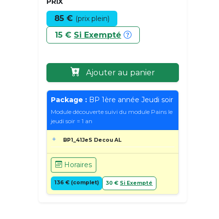
PRIX
85 €
(prix plein)
15 €
Si Exempté
Ajouter au panier
Package :
BP 1ère année Jeudi soir
Module découverte suivi du module Pains le
jeudi soir = 1 an
BP1_41JeS Decou AL
Horaires
136 € (complet)
30 €
Si Exempté