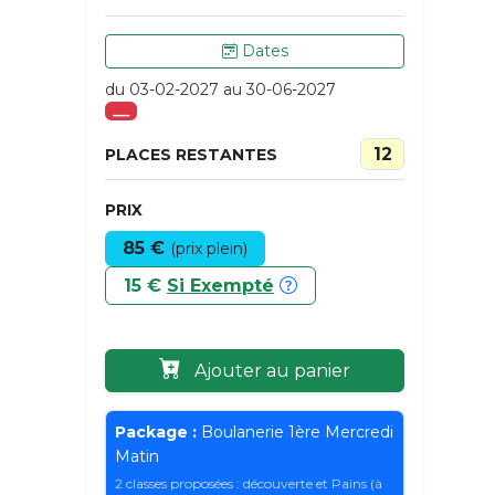
Dates
du 03-02-2027 au 30-06-2027
___
12
PLACES RESTANTES
PRIX
85 €
(prix plein)
15 €
Si Exempté
Ajouter au panier
Package :
Boulanerie 1ère Mercredi
Matin
2 classes proposées : découverte et Pains (à