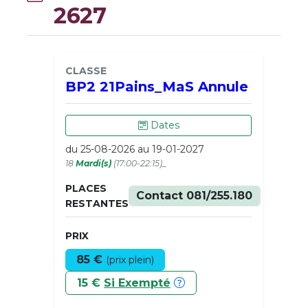
2627
CLASSE
BP2 21Pains_MaS Annule
Dates
du 25-08-2026 au 19-01-2027
18
Mardi(s)
(17:00-22:15)_
PLACES
Contact 081/255.180
RESTANTES
PRIX
85 €
(prix plein)
15 €
Si Exempté