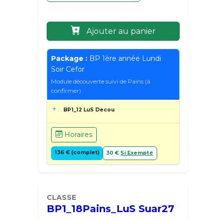
Ajouter au panier
Package :
BP 1ère année Lundi
Soir Cefor
Module découverte suivi de Pains (à
confirmer)
BP1_12 LuS Decou
Horaires
136 € (complet)
30 €
Si Exempté
CLASSE
BP1_18Pains_LuS Suar27