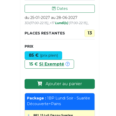
Dates
du 25-01-2027 au 28-06-2027
3Di(17:00-22:15)_+17
Lundi(s)
(17:00-22:15)_
13
PLACES RESTANTES
PRIX
85 €
(prix plein)
15 €
Si Exempté
Ajouter au panier
Package :
1BP Lundi Soir - Suarlée
Découverte+Pains
BP1_13 LuS Decou Suarlee