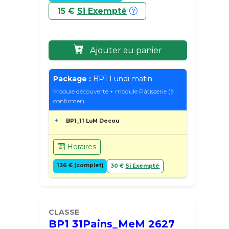
15 €
Si Exempté
Ajouter au panier
Package :
BP1 Lundi matin
Module découverte + module Pâtisserie (à
confirmer)
BP1_11 LuM Decou
Horaires
136 € (complet)
30 €
Si Exempté
CLASSE
BP1 31Pains_MeM 2627