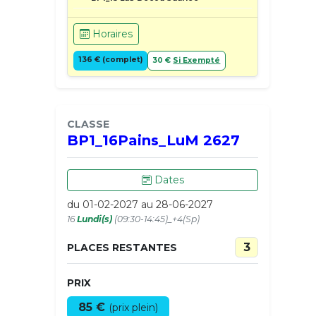
Horaires
136 € (complet)
30 €
Si Exempté
CLASSE
BP1_16Pains_LuM 2627
Dates
du 01-02-2027 au 28-06-2027
16
Lundi(s)
(09:30-14:45)_+4(Sp)
3
PLACES RESTANTES
PRIX
85 €
(prix plein)