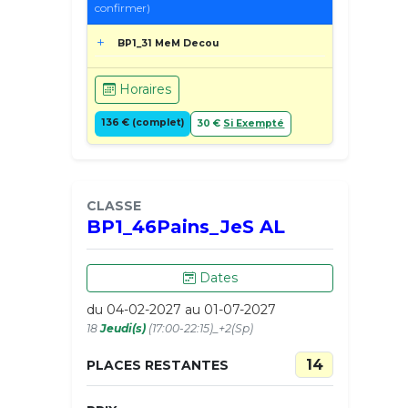
confirmer)
BP1_31 MeM Decou
Horaires
136 € (complet)
30 €
Si Exempté
CLASSE
BP1_46Pains_JeS AL
Dates
du 04-02-2027 au 01-07-2027
18
Jeudi(s)
(17:00-22:15)_+2(Sp)
14
PLACES RESTANTES