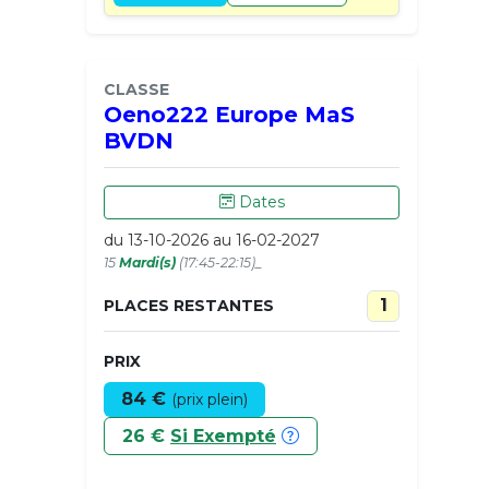
CLASSE
Oeno222 Europe MaS
BVDN
Dates
du 13-10-2026 au 16-02-2027
15
Mardi(s)
(17:45-22:15)_
1
PLACES RESTANTES
PRIX
84 €
(prix plein)
26 €
Si Exempté