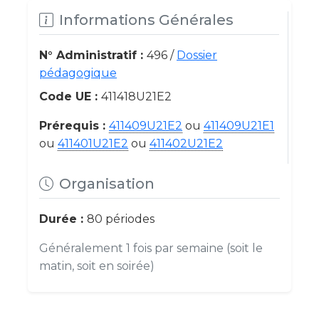
Informations Générales
N° Administratif :
496 /
Dossier
pédagogique
Code UE :
411418U21E2
Prérequis :
411409U21E2
ou
411409U21E1
ou
411401U21E2
ou
411402U21E2
Organisation
Durée :
80 périodes
Généralement 1 fois par semaine (soit le
matin, soit en soirée)