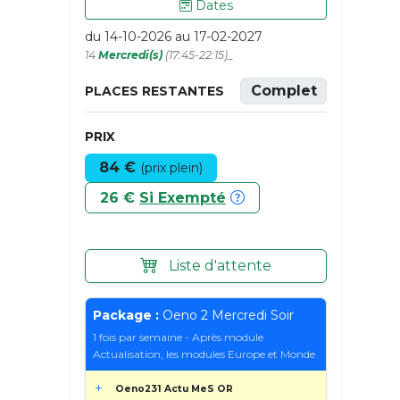
Dates
du 14-10-2026 au 17-02-2027
14
Mercredi(s)
(17:45-22:15)_
Complet
PLACES RESTANTES
PRIX
84 €
(prix plein)
26 €
Si Exempté
Liste d'attente
Package :
Oeno 2 Mercredi Soir
1 fois par semaine - Après module
Actualisation, les modules Europe et Monde
Oeno231 Actu MeS OR