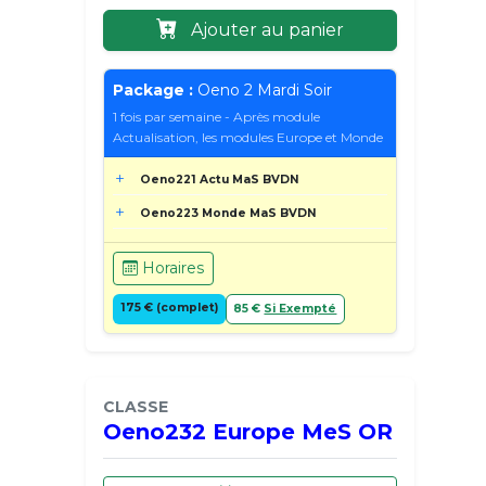
Ajouter au panier
Package :
Oeno 2 Mardi Soir
1 fois par semaine - Après module
Actualisation, les modules Europe et Monde
Oeno221 Actu MaS BVDN
Oeno223 Monde MaS BVDN
Horaires
175 € (complet)
85 €
Si Exempté
CLASSE
Oeno232 Europe MeS OR