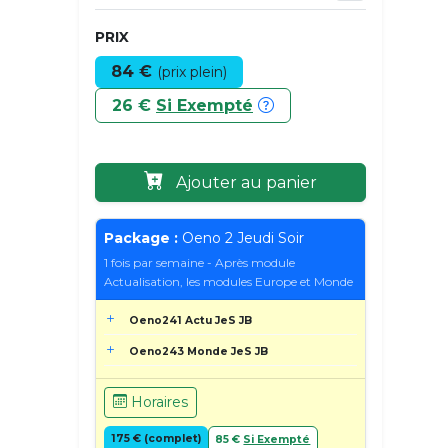
PRIX
84 €
(prix plein)
26 €
Si Exempté
Ajouter au panier
Package :
Oeno 2 Jeudi Soir
1 fois par semaine - Après module
Actualisation, les modules Europe et Monde
Oeno241 Actu JeS JB
Oeno243 Monde JeS JB
Horaires
175 € (complet)
85 €
Si Exempté