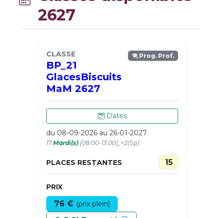
2627
CLASSE
Prog. Prof.
BP_21
GlacesBiscuits
MaM 2627
Dates
du 08-09-2026 au 26-01-2027
17
Mardi(s)
(08:00-13:00)_+2(Sp)
15
PLACES RESTANTES
PRIX
76 €
(prix plein)