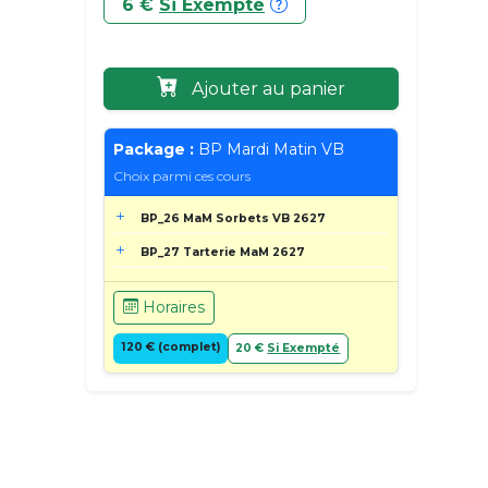
6 €
Si Exempté
Ajouter au panier
Package :
BP Mardi Matin VB
Choix parmi ces cours
BP_26 MaM Sorbets VB 2627
BP_27 Tarterie MaM 2627
Horaires
120 € (complet)
20 €
Si Exempté