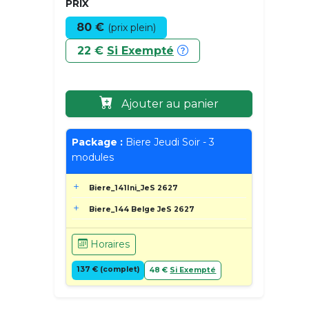
PRIX
80 €
(prix plein)
22 €
Si Exempté
Ajouter au panier
Package :
Biere Jeudi Soir - 3
modules
Biere_141Ini_JeS 2627
Biere_144 Belge JeS 2627
Horaires
137 € (complet)
48 €
Si Exempté