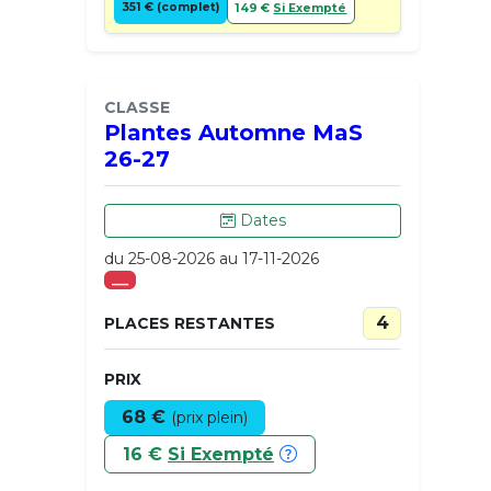
351 € (complet)
149 €
Si Exempté
CLASSE
Plantes Automne MaS
26-27
Dates
du 25-08-2026 au 17-11-2026
___
4
PLACES RESTANTES
PRIX
68 €
(prix plein)
16 €
Si Exempté