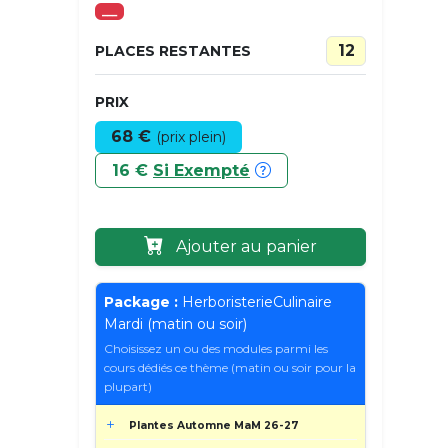
___
12
PLACES RESTANTES
PRIX
68 €
(prix plein)
16 €
Si Exempté
Ajouter au panier
Package :
HerboristerieCulinaire
Mardi (matin ou soir)
Choisissez un ou des modules parmi les
cours dédiés ce thème (matin ou soir pour la
plupart)
Plantes Automne MaM 26-27