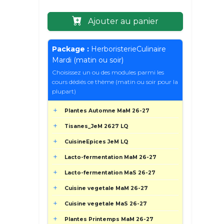
Ajouter au panier
Package :
HerboristerieCulinaire
Mardi (matin ou soir)
Choisissez un ou des modules parmi les
cours dédiés ce thème (matin ou soir pour la
plupart)
Plantes Automne MaM 26-27
Tisanes_JeM 2627 LQ
CuisineEpices JeM LQ
Lacto-fermentation MaM 26-27
Lacto-fermentation MaS 26-27
Cuisine vegetale MaM 26-27
Cuisine vegetale MaS 26-27
Plantes Printemps MaM 26-27