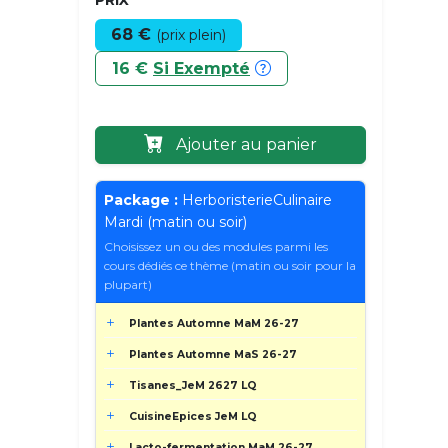
68 €
(prix plein)
16 €
Si Exempté
Ajouter au panier
Package :
HerboristerieCulinaire
Mardi (matin ou soir)
Choisissez un ou des modules parmi les
cours dédiés ce thème (matin ou soir pour la
plupart)
Plantes Automne MaM 26-27
Plantes Automne MaS 26-27
Tisanes_JeM 2627 LQ
CuisineEpices JeM LQ
Lacto-fermentation MaM 26-27