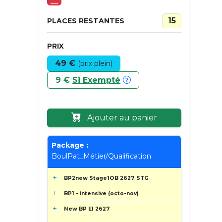
___
15
PLACES RESTANTES
PRIX
49 €
(prix plein)
9 €
Si Exempté
Ajouter au panier
Package :
BoulPat_Métier/Qualification
BP2new Stage1OB 2627 STG
BP1 - intensive (octo-nov)
New BP EI 2627