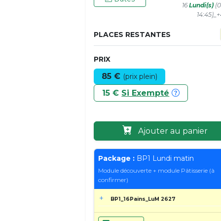
16
Lundi(s)
(0
14:45)_
PLACES RESTANTES
PRIX
85 €
(prix plein)
15 €
Si Exempté
Ajouter au panier
Package :
BP1 Lundi matin
Module découverte + module Pâtisserie (à
confirmer)
BP1_16Pains_LuM 2627