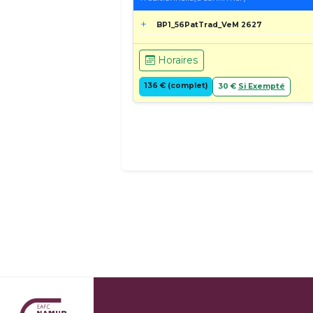
BP1_56PatTrad_VeM 2627
Horaires
136 € (complet)
30 €
Si Exempté