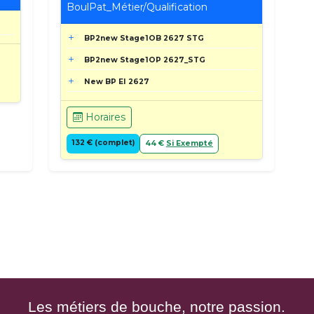
BoulPat_Métier/Qualification
BP2new Stage1OB 2627 STG
BP2new Stage1OP 2627_STG
New BP EI 2627
Horaires
132 € (complet)
44 €
Si Exempté
Les métiers de bouche, notre passion.