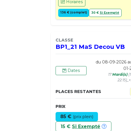
Horaires
136 € (complet)
30 €
Si Exempté
CLASSE
BP1_21 MaS Decou VB
du 08-09-2026 a
01-
Dates
17
Mardi(s)
(
22:15)_
PLACES RESTANTES
PRIX
85 €
(prix plein)
15 €
Si Exempté