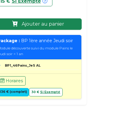
15 €
Si Exempté
Ajouter au panier
ackage :
BP 1ère année Jeudi soir
odule découverte suivi du module Pains le
eudi soir = 1 an
BP1_46Pains_JeS AL
Horaires
136 € (complet)
30 €
Si Exempté