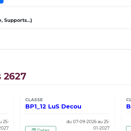
 Supports...)
s 2627
CLASSE
C
BP1_12 LuS Decou
B
u 25-
du 07-09-2026 au 25-
2027
01-2027
Dates