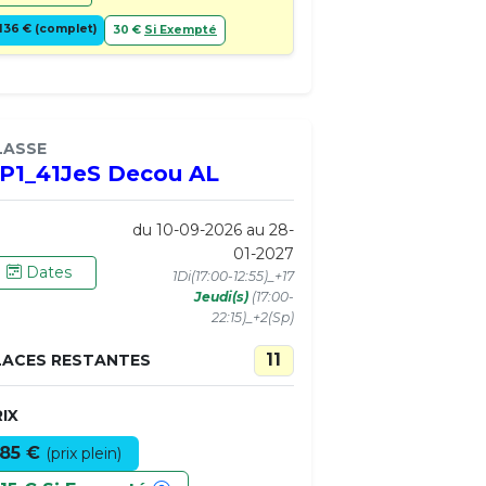
136 € (complet)
30 €
Si Exempté
LASSE
P1_41JeS Decou AL
du 10-09-2026 au 28-
01-2027
Dates
1Di(17:00-12:55)_+17
Jeudi(s)
(17:00-
22:15)_+2(Sp)
11
LACES RESTANTES
IX
85 €
(prix plein)