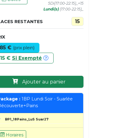
5Di(17:00-22:15)_+15
Lundi(s)
(17:00-22:15)_
15
LACES RESTANTES
IX
85 €
(prix plein)
15 €
Si Exempté
Ajouter au panier
ackage :
1BP Lundi Soir - Suarlée
écouverte+Pains
BP1_18Pains_LuS Suar27
Horaires