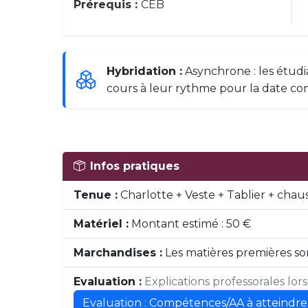
Prérequis :
CEB
Hybridation :
Asynchrone : les étudi
cours à leur rythme pour la date co
Infos pratiques
Tenue :
Charlotte + Veste + Tablier + chau
Matériel :
Montant estimé : 50 €
Marchandises :
Les matières premières son
Evaluation :
Explications professorales lor
Evaluation : Compétences/AA à atteindre