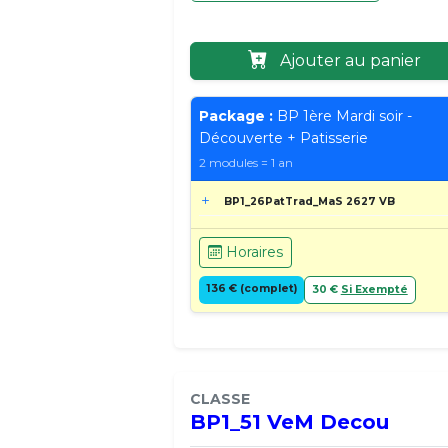
Ajouter au panier
Package :
BP 1ère Mardi soir -
Découverte + Patisserie
2 modules = 1 an
BP1_26PatTrad_MaS 2627 VB
Horaires
136 € (complet)
30 €
Si Exempté
CLASSE
BP1_51 VeM Decou