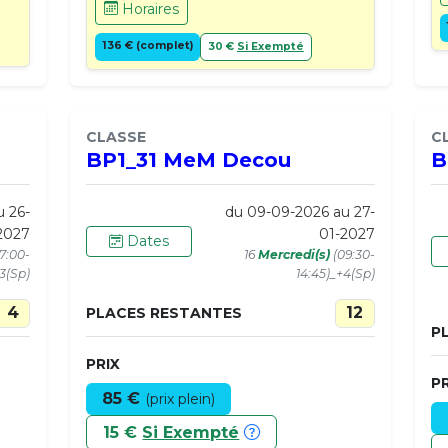
Horaires
136 € (complet)
30 €
Si Exempté
CLASSE
C
BP1_31 MeM Decou
B
u 26-
du 09-09-2026 au 27-
2027
01-2027
Dates
17:00-
16
Mercredi(s)
(09:30-
+3(Sp)
14:45)_+4(Sp)
4
12
PLACES RESTANTES
P
PRIX
PR
85 €
(prix plein)
15 €
Si Exempté