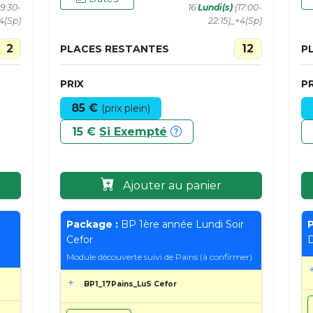
9:30-
16
Lundi(s)
(17:00-
+4(Sp)
22:15)_+4(Sp)
2
12
PLACES RESTANTES
P
PRIX
PR
85 €
(prix plein)
15 €
Si Exempté
Ajouter au panier
Package :
BP 1ère année Lundi Soir
P
Cefor
D
Module découverte suivi de Pains (à confirmer)
BP1_17Pains_LuS Cefor