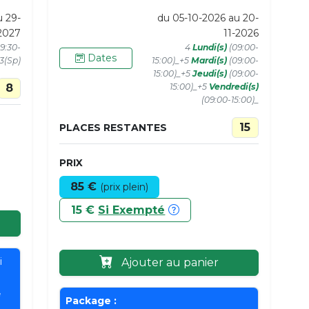
u 29-
du 05-10-2026 au 20-
2027
11-2026
9:30-
4
Lundi(s)
(09:00-
Dates
+3(Sp)
15:00)_+5
Mardi(s)
(09:00-
15:00)_+5
Jeudi(s)
(09:00-
8
15:00)_+5
Vendredi(s)
(09:00-15:00)_
15
PLACES RESTANTES
PRIX
85 €
(prix plein)
15 €
Si Exempté
i
Ajouter au panier
e
Package :