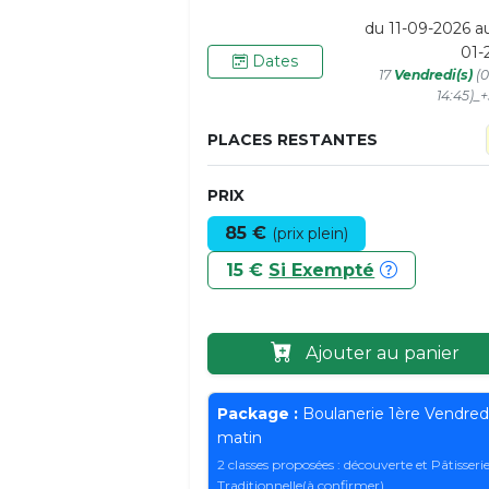
du 11-09-2026 a
01-
Dates
17
Vendredi(s)
(0
14:45)_
PLACES RESTANTES
PRIX
85 €
(prix plein)
15 €
Si Exempté
Ajouter au panier
Package :
Boulanerie 1ère Vendred
matin
2 classes proposées : découverte et Pâtisseri
Traditionnelle(à confirmer)