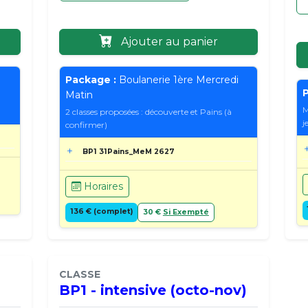
Ajouter au panier
Package :
Boulanerie 1ère Mercredi
P
Matin
M
2 classes proposées : découverte et Pains (à
j
confirmer)
BP1 31Pains_MeM 2627
Horaires
136 € (complet)
30 €
Si Exempté
CLASSE
BP1 - intensive (octo-nov)