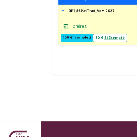
BP1_56PatTrad_VeM 2627
Horaires
136 € (complet)
30 €
Si Exempté