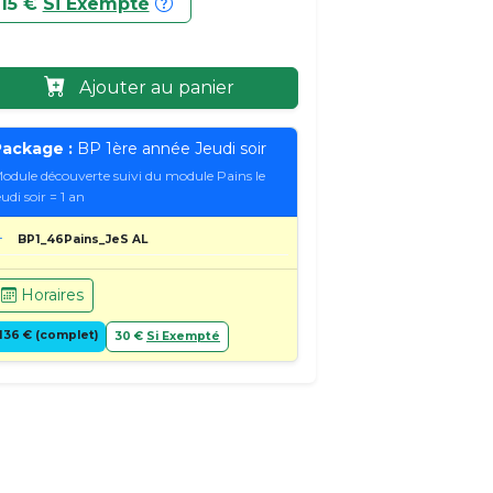
15 €
Si Exempté
Ajouter au panier
ackage :
BP 1ère année Jeudi soir
odule découverte suivi du module Pains le
eudi soir = 1 an
BP1_46Pains_JeS AL
Horaires
136 € (complet)
30 €
Si Exempté