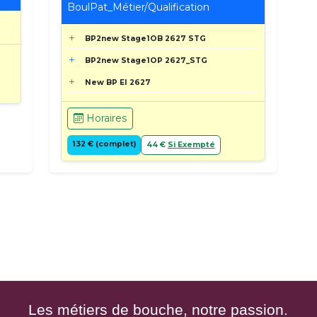
BoulPat_Métier/Qualification
BP2new Stage1OB 2627 STG
BP2new Stage1OP 2627_STG
New BP EI 2627
Horaires
132 € (complet)
44 €
Si Exempté
Les métiers de bouche, notre passion.