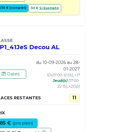
136 € (complet)
30 €
Si Exempté
LASSE
P1_41JeS Decou AL
du 10-09-2026 au 28-
01-2027
Dates
1Di(17:00-12:55)_+17
Jeudi(s)
(17:00-
22:15)_+2(Sp)
11
LACES RESTANTES
IX
85 €
(prix plein)