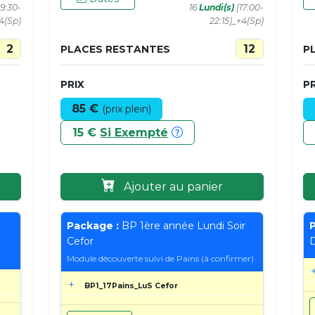
9:30-
16
Lundi(s)
(17:00-
+4(Sp)
22:15)_+4(Sp)
2
12
PLACES RESTANTES
P
PRIX
PR
85 €
(prix plein)
15 €
Si Exempté
Ajouter au panier
Package :
BP 1ère année Lundi Soir
P
Cefor
D
Module découverte suivi de Pains (à confirmer)
BP1_17Pains_LuS Cefor