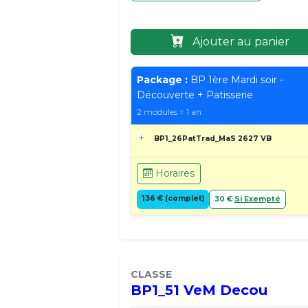
Ajouter au panier
Package :
BP 1ère Mardi soir -
Découverte + Patisserie
2 modules = 1 an
BP1_26PatTrad_MaS 2627 VB
Horaires
136 € (complet)
30 €
Si Exempté
CLASSE
BP1_51 VeM Decou