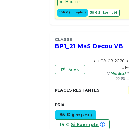
Horaires
136 € (complet)
30 €
Si Exempté
CLASSE
BP1_21 MaS Decou VB
du 08-09-2026 a
01-
Dates
17
Mardi(s)
(
22:15)_
PLACES RESTANTES
PRIX
85 €
(prix plein)
15 €
Si Exempté