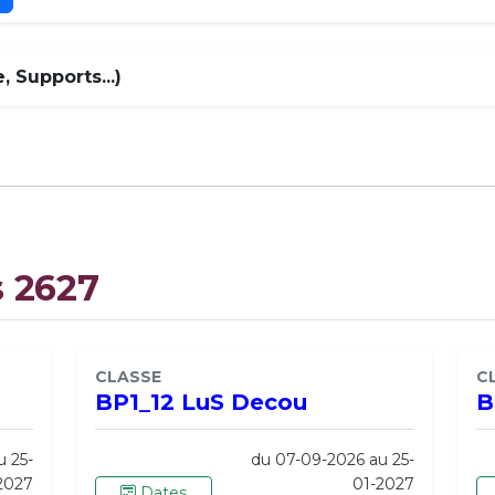
 Supports...)
s 2627
CLASSE
C
BP1_12 LuS Decou
B
u 25-
du 07-09-2026 au 25-
2027
01-2027
Dates