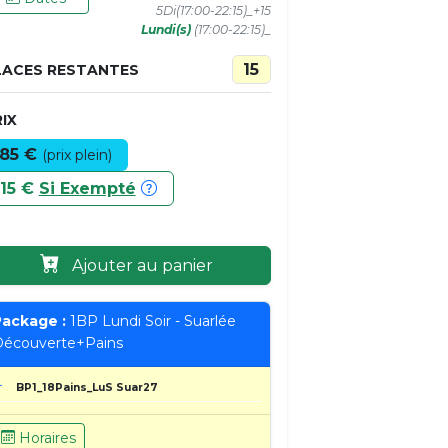
5Di(17:00-22:15)_+15
Lundi(s)
(17:00-22:15)_
15
LACES RESTANTES
IX
85 €
(prix plein)
15 €
Si Exempté
Ajouter au panier
ackage :
1BP Lundi Soir - Suarlée
écouverte+Pains
BP1_18Pains_LuS Suar27
Horaires