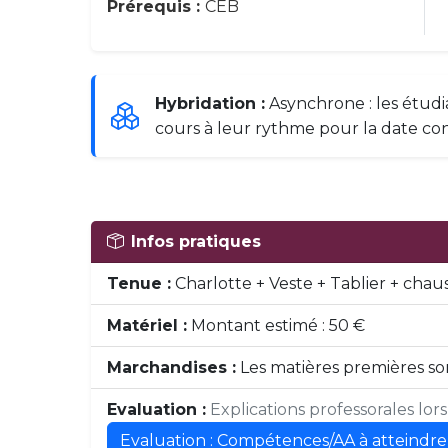
Prérequis :
CEB
Hybridation :
Asynchrone : les étudi
cours à leur rythme pour la date co
Infos pratiques
Tenue :
Charlotte + Veste + Tablier + chau
Matériel :
Montant estimé : 50 €
Marchandises :
Les matières premières son
Evaluation :
Explications professorales lor
Evaluation : Compétences/AA à atteindre