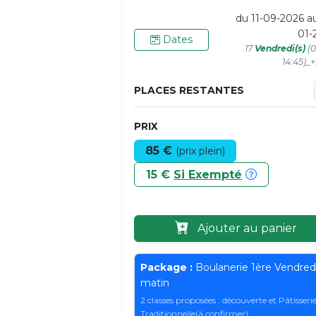
du 11-09-2026 a
01-
Dates
17
Vendredi(s)
(0
14:45)_
PLACES RESTANTES
PRIX
85 €
(prix plein)
15 €
Si Exempté
Ajouter au panier
Package :
Boulanerie 1ère Vendred
matin
2 classes proposées : découverte et Pâtisseri
Traditionnelle(à confirmer)