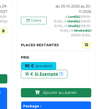
u 29-
du 05-10-2026 au 20-
2027
11-2026
9:30-
4
Lundi(s)
(09:00-
Dates
+3(Sp)
15:00)_+5
Mardi(s)
(09:00-
15:00)_+5
Jeudi(s)
(09:00-
8
15:00)_+5
Vendredi(s)
(09:00-15:00)_
15
PLACES RESTANTES
PRIX
85 €
(prix plein)
15 €
Si Exempté
i
Ajouter au panier
e
Package :