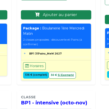
Ajouter au panier
Package :
Boulanerie 1ère Mercredi
P
Matin
M
2 classes proposées : découverte et Pains (à
j
confirmer)
BP1 31Pains_MeM 2627
Horaires
136 € (complet)
30 €
Si Exempté
CLASSE
BP1 - intensive (octo-nov)