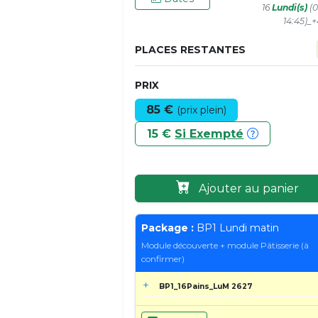
16
Lundi(s)
(0
14:45)_
PLACES RESTANTES
PRIX
85 €
(prix plein)
15 €
Si Exempté
Ajouter au panier
Package :
BP1 Lundi matin
Module découverte + module Pâtisserie (à
confirmer)
BP1_16Pains_LuM 2627