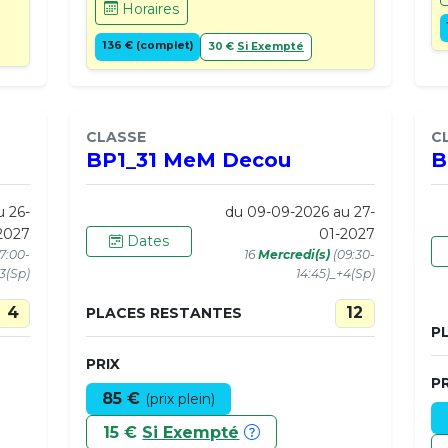
Horaires
136 € (complet)
30 €
Si Exempté
CLASSE
C
BP1_31 MeM Decou
B
u 26-
du 09-09-2026 au 27-
2027
01-2027
Dates
17:00-
16
Mercredi(s)
(09:30-
+3(Sp)
14:45)_+4(Sp)
4
12
PLACES RESTANTES
P
PRIX
PR
85 €
(prix plein)
15 €
Si Exempté