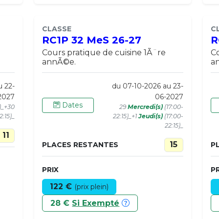
CLASSE
C
RC1P 32 MeS 26-27
R
Cours pratique de cuisine 1Ã¨re
Co
annÃ©e.
a
u 22-
du 07-10-2026 au 23-
2027
06-2027
Dates
0)_+30
29
Mercredi(s)
(17:00-
2:15)_
22:15)_+1
Jeudi(s)
(17:00-
22:15)_
11
15
PLACES RESTANTES
P
PRIX
PR
122 €
(prix plein)
28 €
Si Exempté