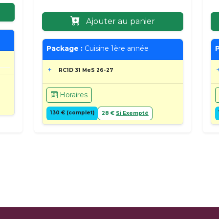
Ajouter au panier
Package :
Cuisine 1ère année
P
RC1D 31 MeS 26-27
Horaires
130 € (complet)
28 €
Si Exempté