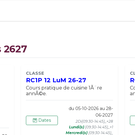
s 2627
CLASSE
C
RC1P 12 LuM 26-27
R
Cours pratique de cuisine 1Ã¨re
Co
annÃ©e.
a
du 05-10-2026 au 28-
06-2027
Dates
2Di(09:30-14:45)_+28
Lundi(s)
(09:30-14:45)_+1
Mercredi(s)
(09:30-14:45)_