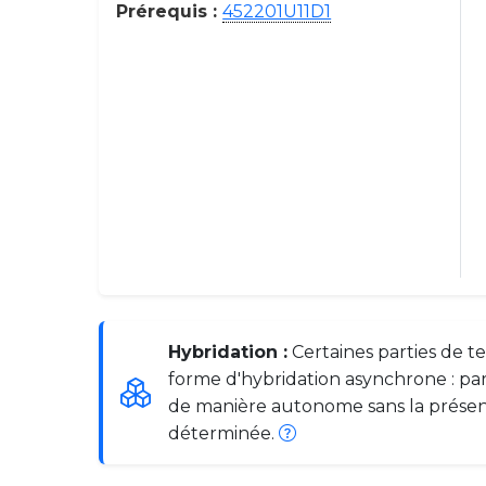
Prérequis :
452201U11D1
Hybridation :
Certaines parties de t
forme d'hybridation asynchrone : par
de manière autonome sans la prése
déterminée.