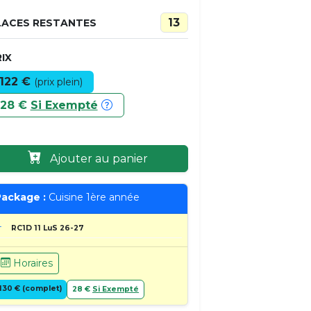
13
LACES RESTANTES
IX
122 €
(prix plein)
28 €
Si Exempté
Ajouter au panier
ackage :
Cuisine 1ère année
RC1D 11 LuS 26-27
Horaires
130 € (complet)
28 €
Si Exempté