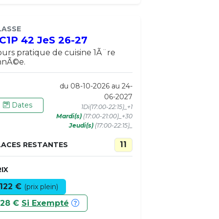
LASSE
C1P 42 JeS 26-27
urs pratique de cuisine 1Ã¨re
nnÃ©e.
du 08-10-2026 au 24-
06-2027
Dates
1Di(17:00-22:15)_+1
Mardi(s)
(17:00-21:00)_+30
Jeudi(s)
(17:00-22:15)_
11
LACES RESTANTES
IX
122 €
(prix plein)
28 €
Si Exempté