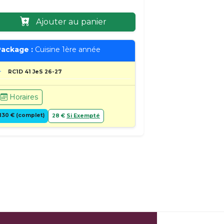
Ajouter au panier
ackage :
Cuisine 1ère année
RC1D 41 JeS 26-27
Horaires
130 € (complet)
28 €
Si Exempté