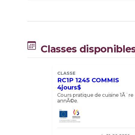
Classes disponible
CLASSE
RC1P 1245 COMMIS
4jours$
Cours pratique de cuisine 1Ã¨re
annÃ©e.