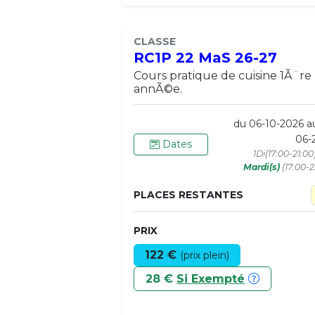
CLASSE
RC1P 22 MaS 26-27
Cours pratique de cuisine 1Ã¨re
annÃ©e.
du 06-10-2026 a
06-
Dates
1Di(17:00-21:0
Mardi(s)
(17:00-2
PLACES RESTANTES
PRIX
122 €
(prix plein)
28 €
Si Exempté