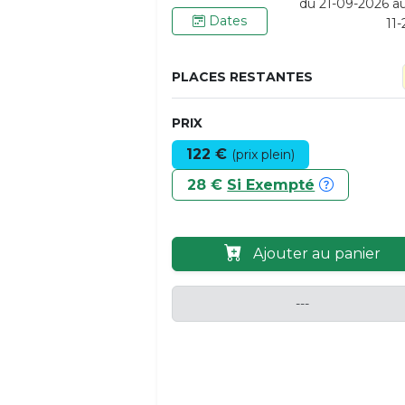
du 21-09-2026 a
Dates
11
PLACES RESTANTES
PRIX
122 €
(prix plein)
28 €
Si Exempté
Ajouter au panier
---