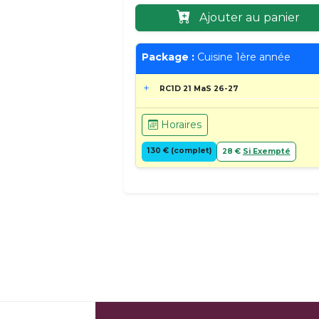
Ajouter au panier
Package :
Cuisine 1ère année
RC1D 21 MaS 26-27
Horaires
130 € (complet)
28 €
Si Exempté