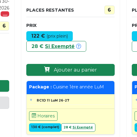
u 30-
-2026
6
PLACES RESTANTES
P
___
PRIX
PR
6
122 €
(prix plein)
28 €
Si Exempté
Ajouter au panier
Package :
Cuisine 1ère année LuM
P
RC1D 11 LuM 26-27
Horaires
130 € (complet)
28 €
Si Exempté