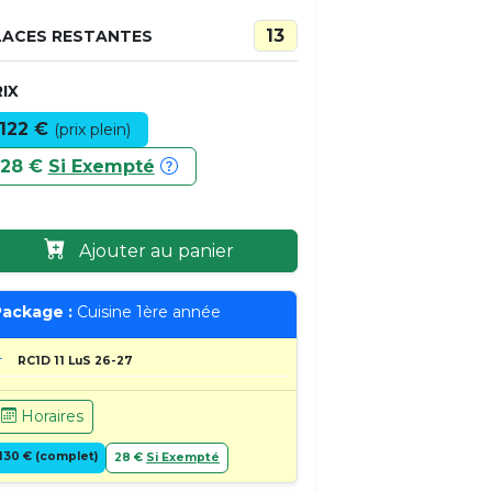
13
LACES RESTANTES
IX
122 €
(prix plein)
28 €
Si Exempté
Ajouter au panier
ackage :
Cuisine 1ère année
RC1D 11 LuS 26-27
Horaires
130 € (complet)
28 €
Si Exempté