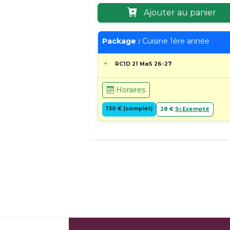
Ajouter au panier
Package :
Cuisine 1ère année
RC1D 21 MaS 26-27
Horaires
130 € (complet)
28 €
Si Exempté