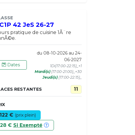
LASSE
C1P 42 JeS 26-27
urs pratique de cuisine 1Ã¨re
nnÃ©e.
du 08-10-2026 au 24-
06-2027
Dates
1Di(17:00-22:15)_+1
Mardi(s)
(17:00-21:00)_+30
Jeudi(s)
(17:00-22:15)_
11
LACES RESTANTES
IX
122 €
(prix plein)
28 €
Si Exempté