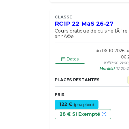
CLASSE
RC1P 22 MaS 26-27
Cours pratique de cuisine 1Ã¨re
annÃ©e.
du 06-10-2026 a
06-
Dates
1Di(17:00-21:0
Mardi(s)
(17:00-2
PLACES RESTANTES
PRIX
122 €
(prix plein)
28 €
Si Exempté