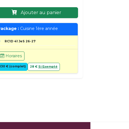
Ajouter au panier
ackage :
Cuisine 1ère année
RC1D 41 JeS 26-27
Horaires
130 € (complet)
28 €
Si Exempté