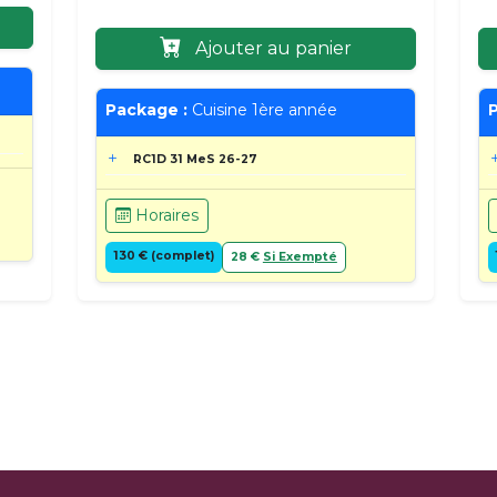
Ajouter au panier
Package :
Cuisine 1ère année
P
RC1D 31 MeS 26-27
Horaires
130 € (complet)
28 €
Si Exempté