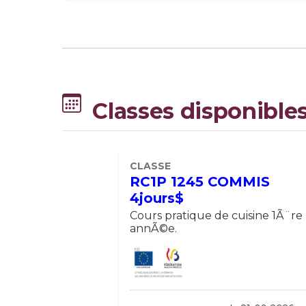
Classes disponible
CLASSE
RC1P 1245 COMMIS
4jours$
Cours pratique de cuisine 1Ã¨re
annÃ©e.