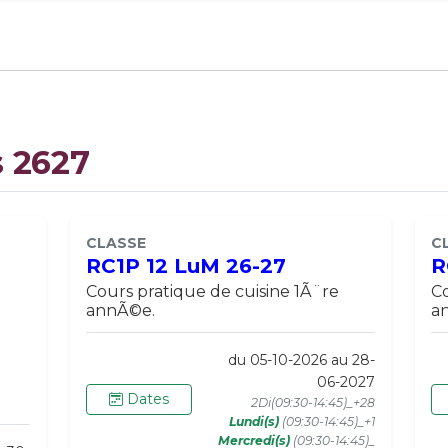
s 2627
CLASSE
C
RC1P 12 LuM 26-27
R
Cours pratique de cuisine 1Ã¨re
Co
annÃ©e.
a
du 05-10-2026 au 28-
06-2027
Dates
2Di(09:30-14:45)_+28
Lundi(s)
(09:30-14:45)_+1
Mercredi(s)
(09:30-14:45)_