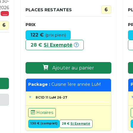
u 30-
-2026
6
PLACES RESTANTES
P
___
PRIX
PR
6
122 €
(prix plein)
28 €
Si Exempté
Ajouter au panier
Package :
Cuisine 1ère année LuM
P
RC1D 11 LuM 26-27
Horaires
130 € (complet)
28 €
Si Exempté