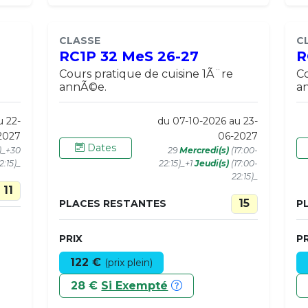
CLASSE
C
RC1P 32 MeS 26-27
R
Cours pratique de cuisine 1Ã¨re
Co
annÃ©e.
a
u 22-
du 07-10-2026 au 23-
2027
06-2027
Dates
0)_+30
29
Mercredi(s)
(17:00-
2:15)_
22:15)_+1
Jeudi(s)
(17:00-
22:15)_
11
15
PLACES RESTANTES
P
PRIX
PR
122 €
(prix plein)
28 €
Si Exempté