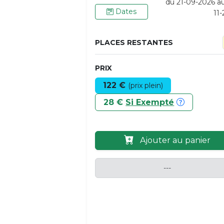
du 21-09-2026 a
Dates
11
PLACES RESTANTES
PRIX
122 €
(prix plein)
28 €
Si Exempté
Ajouter au panier
---