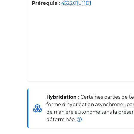
Prérequis :
452201U11D1
Hybridation :
Certaines parties de t
forme d'hybridation asynchrone : par
de manière autonome sans la prése
déterminée.