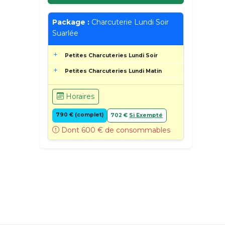
Package :
Charcuterie Lundi Soir
Suarlée
Petites Charcuteries Lundi Soir
Petites Charcuteries Lundi Matin
Horaires
790 € (complet)
702 €
Si Exempté
Dont 600 € de consommables