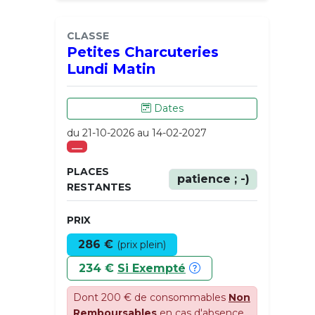
CLASSE
Petites Charcuteries
Lundi Matin
Dates
du 21-10-2026 au 14-02-2027
___
PLACES
patience ; -)
RESTANTES
PRIX
286 €
(prix plein)
234 €
Si Exempté
Dont 200 € de consommables
Non
Remboursables
en cas d'absence