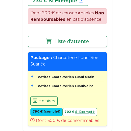
234 €
Si Exempté
Dont 200 € de consommables
Non
Remboursables
en cas d'absence
Liste d'attente
Package :
Charcuterie Lundi Soir
Suarlée
Petites Charcuteries Lundi Matin
Petites Charcuteries LundiSoir2
Horaires
790 € (complet)
702 €
Si Exempté
Dont 600 € de consommables