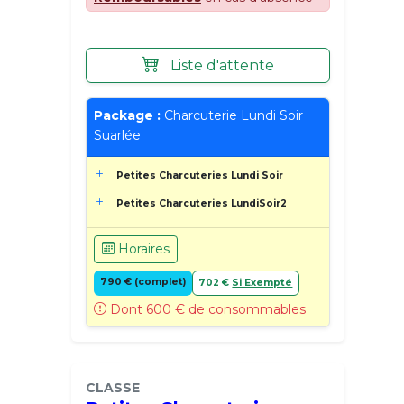
Liste d'attente
Package :
Charcuterie Lundi Soir
Suarlée
Petites Charcuteries Lundi Soir
Petites Charcuteries LundiSoir2
Horaires
790 € (complet)
702 €
Si Exempté
Dont 600 € de consommables
CLASSE