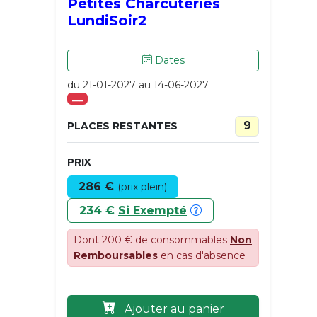
Petites Charcuteries
LundiSoir2
Dates
du 21-01-2027 au 14-06-2027
___
9
PLACES RESTANTES
PRIX
286 €
(prix plein)
234 €
Si Exempté
Dont 200 € de consommables
Non
Remboursables
en cas d'absence
Ajouter au panier