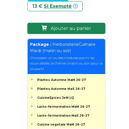
13 €
Si Exempté
Ajouter au panier
Package :
HerboristerieCulinaire
Mardi (matin ou soir)
Choisissez un ou des modules parmi les
cours dédiés ce thème (matin ou soir pour la
plupart)
Plantes Automne MaM 26-27
Plantes Automne MaS 26-27
CuisineEpices JeM LQ
Lacto-fermentation MaM 26-27
Lacto-fermentation MaS 26-27
Cuisine vegetale MaM 26-27