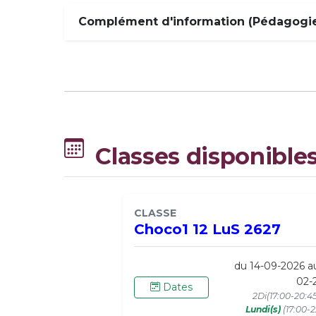
Complément d'information (Pédagogie,
Classes disponible
CLASSE
Choco1 12 LuS 2627
du 14-09-2026 a
02-
Dates
2Di(17:00-20:4
Lundi(s)
(17:00-2