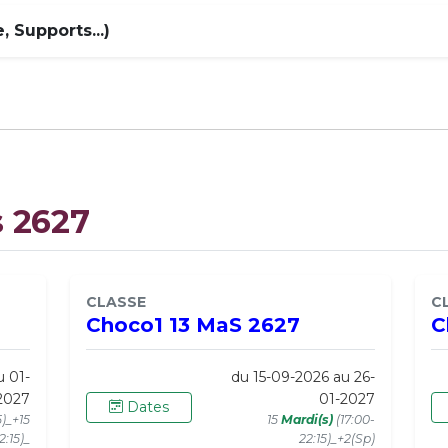
 Supports...)
s 2627
CLASSE
C
Choco1 13 MaS 2627
C
u 01-
du 15-09-2026 au 26-
2027
01-2027
Dates
5)_+15
15
Mardi(s)
(17:00-
2:15)_
22:15)_+2(Sp)