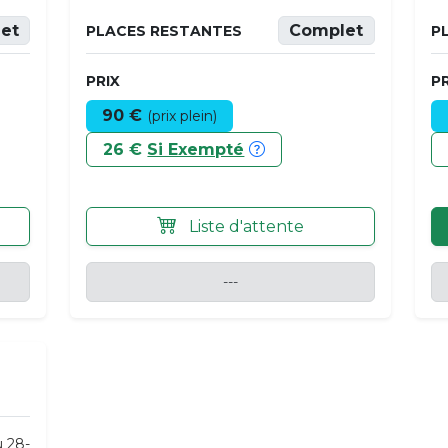
et
Complet
PLACES RESTANTES
P
PRIX
PR
90 €
(prix plein)
26 €
Si Exempté
Liste d'attente
---
u 28-