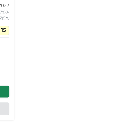
2027
17:00-
+2(Sp)
15