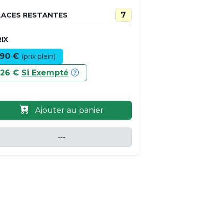
7
LACES RESTANTES
IX
90 €
(prix plein)
26 €
Si Exempté
Ajouter au panier
---