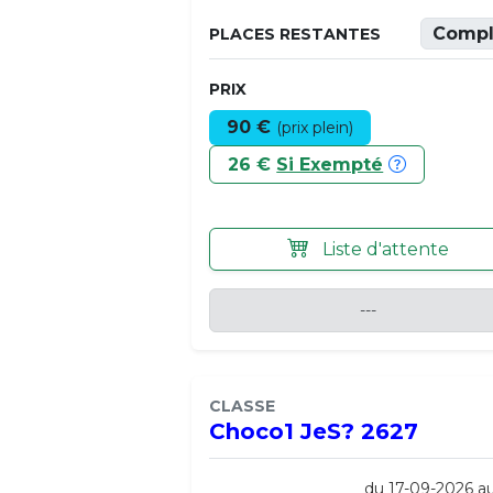
Compl
PLACES RESTANTES
PRIX
90 €
(prix plein)
26 €
Si Exempté
Liste d'attente
---
CLASSE
Choco1 JeS? 2627
du 17-09-2026 a