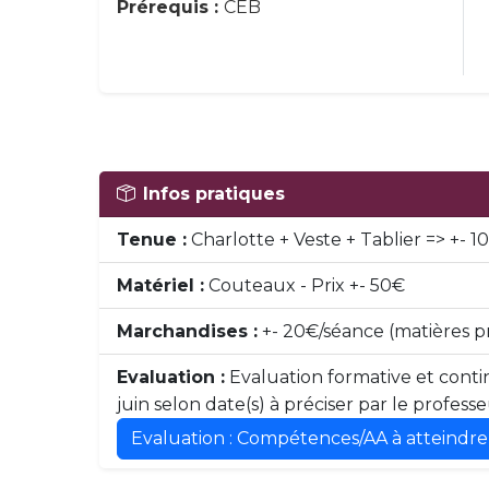
Prérequis :
CEB
Infos pratiques
Tenue :
Charlotte + Veste + Tablier => +- 
Matériel :
Couteaux - Prix +- 50€
Marchandises :
+- 20€/séance (matières p
Evaluation :
Evaluation formative et contin
juin selon date(s) à préciser par le profess
Evaluation : Compétences/AA à atteindre