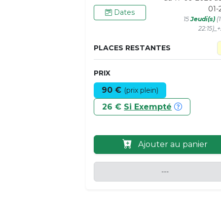
01-
Dates
15
Jeudi(s)
(
22:15)_
PLACES RESTANTES
PRIX
90 €
(prix plein)
26 €
Si Exempté
Ajouter au panier
---