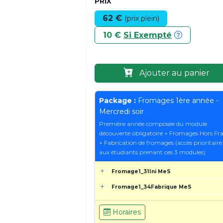
PRIX
62 €
(prix plein)
10 €
Si Exempté
Ajouter au panier
Package :
Fromages 1ère année -
Mercredi soir
Première année composée du module
découverte obligatoire + Fromages Hors Fr
+ Fabrication de fromages (accès prioritaire
aux étudiants prenant ces 3 modules)
Fromage1_31Ini MeS
Fromage1_34Fabrique MeS
Horaires