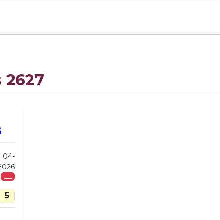
s 2627
S
u 04-
-2026
___
5