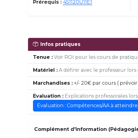
Prérequis :
451120U11E1
Infos pratiques
Tenue :
Voir ROI pour les cours de pratique
Matériel :
A définir avec le professeur lors 
Marchandises :
+/- 20€ par cours ( prévo
Evaluation :
Explications professorales lor
Evaluation : Compétences/AA à atteindre
Complément d'information (Pédagogie,