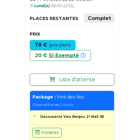
15
Lundi(s)
(18:00-22:15)_
Complet
PLACES RESTANTES
PRIX
78 €
(prix plein)
20 €
Si Exempté
Liste d'attente
Package :
Vins des Iles
Choix entre ces 2 cours
Decouverte Vins Belges 21 MaS JB
Horaires