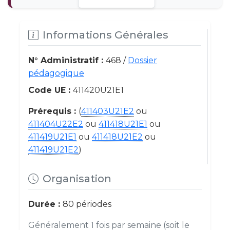
Informations Générales
N° Administratif :
468 /
Dossier
pédagogique
Code UE :
411420U21E1
Prérequis :
(
411403U21E2
ou
411404U22E2
ou
411418U21E1
ou
411419U21E1
ou
411418U21E2
ou
411419U21E2
)
Organisation
Durée :
80 périodes
Généralement 1 fois par semaine (soit le