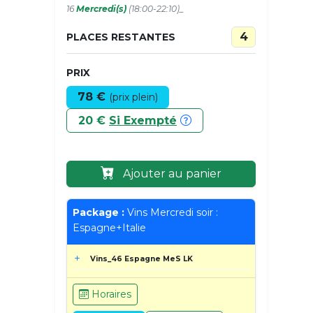
16
Mercredi(s)
(18:00-22:10)_
4
PLACES RESTANTES
PRIX
78 €
(prix plein)
20 €
Si Exempté
Ajouter au panier
Package :
Vins Mercredi soir :
Espagne+Italie
Vins_46 Espagne MeS LK
Horaires