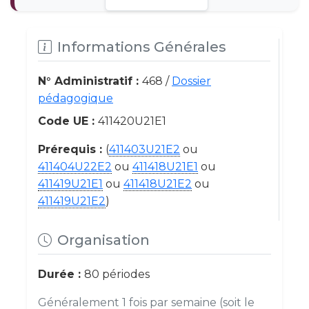
Informations Générales
N° Administratif :
468 /
Dossier
pédagogique
Code UE :
411420U21E1
Prérequis :
(
411403U21E2
ou
411404U22E2
ou
411418U21E1
ou
411419U21E1
ou
411418U21E2
ou
411419U21E2
)
Organisation
Durée :
80 périodes
Généralement 1 fois par semaine (soit le