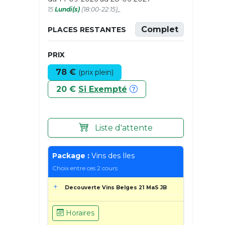
15
Lundi(s)
(18:00-22:15)_
Complet
PLACES RESTANTES
PRIX
78 €
(prix plein)
20 €
Si Exempté
Liste d'attente
Package :
Vins des Iles
Choix entre ces 2 cours
Decouverte Vins Belges 21 MaS JB
Horaires