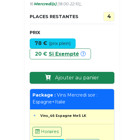
16
Mercredi(s)
(18:00-22:10)_
4
PLACES RESTANTES
PRIX
78 €
(prix plein)
20 €
Si Exempté
Ajouter au panier
Package :
Vins Mercredi soir :
Espagne+Italie
Vins_46 Espagne MeS LK
Horaires